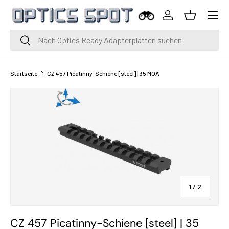
Menü
Zum Inhalt springen
Einloggen
Korb
Suche
Suche
Startseite
CZ 457 Picatinny-Schiene [steel] | 35 MOA
von
1
/
2
CZ 457 Picatinny-Schiene [steel] | 35