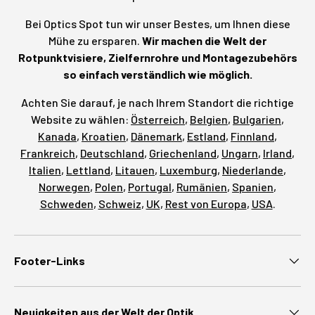
Bei Optics Spot tun wir unser Bestes, um Ihnen diese
Mühe zu ersparen.
Wir machen die Welt der
Rotpunktvisiere, Zielfernrohre und Montagezubehörs
so einfach verständlich wie möglich.
Achten Sie darauf, je nach Ihrem Standort die richtige
Website zu wählen:
Österreich
,
Belgien
,
Bulgarien
,
Kanada
,
Kroatien
,
Dänemark
,
Estland
,
Finnland
,
Frankreich
,
Deutschland
,
Griechenland
,
Ungarn
,
Irland
,
Italien
,
Lettland
,
Litauen
,
Luxemburg
,
Niederlande
,
Norwegen
,
Polen
,
Portugal
,
Rumänien
,
Spanien
,
Schweden
,
Schweiz
,
UK
,
Rest von Europa
,
USA
.
Footer-Links
Neuigkeiten aus der Welt der Optik