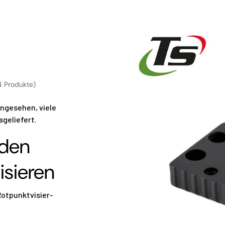
4 Produkte)
ngesehen, viele
geliefert.
 den
isieren
Rotpunktvisier-