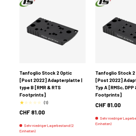
In den Warenkorb
Tanfoglio Stock 2 Optic
Tanfoglio Stock 2
[Post 2022] Adapterplatte |
[Post 2022] Adapt
type B [RMR & RTS
Typ A [RMSc, DPP 
Footprints]
Footprints]
★★★★★
(1)
CHF 81.00
CHF 81.00
Sehr niedriger Lagerb
Einheiten)
Sehr niedriger Lagerbestand (2
Einheiten)