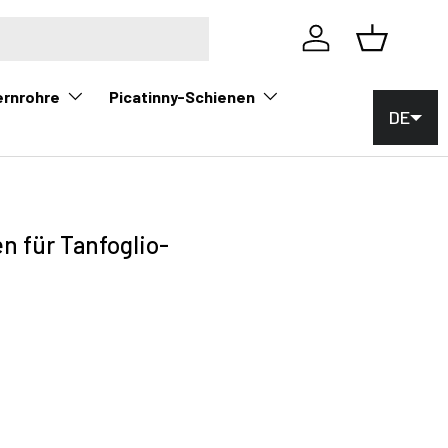
Einloggen
Korb
ernrohre
Picatinny-Schienen
DE
n für Tanfoglio-