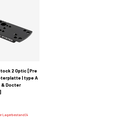
In den Warenkorb
tock 2 Optic [Pre
terplatte | type A
 & Docter
]
0
er Lagerbestand (4