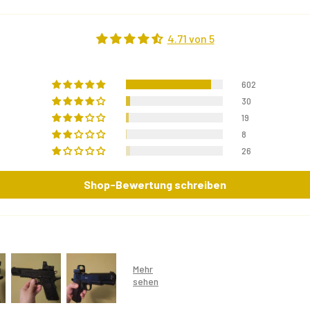
4.71 von 5
602
30
19
8
26
Shop-Bewertung schreiben