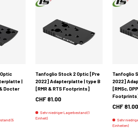
In den Warenkorb
In den Warenkorb
 Optic
Tanfoglio Stock 2 Optic [Pre
Tanfoglio S
erplatte |
2022] Adapterplatte | type B
2022] Adap
& Docter
[RMR & RTS Footprints]
[RMSc, DPP
Footprints
CHF 81.00
CHF 81.0
Sehr niedriger Lagerbestand (1
Einheit)
estand (5
Sehr niedrig
Einheiten)