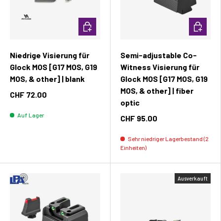
In den Warenkorb
In den W
Niedrige Visierung für
Semi-adjustable Co-
Glock MOS [G17 MOS, G19
Witness Visierung für
MOS, & other] | blank
Glock MOS [G17 MOS, G19
MOS, & other] | fiber
CHF 72.00
optic
Auf Lager
CHF 95.00
Sehr niedriger Lagerbestand (2
Einheiten)
Ausverkauft