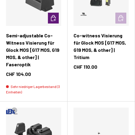
In den Warenkorb
In den W
Semi-adjustable Co-
Co-witness Visierung
Witness Visierung für
für Glock MOS [G17 MOS,
Glock MOS [G17 MOS, G19
G19 MOS, & other] |
MOS, & other] |
Tritium
Faseroptik
CHF 110.00
CHF 104.00
Sehr niedriger Lagerbestand (3
Einheiten)