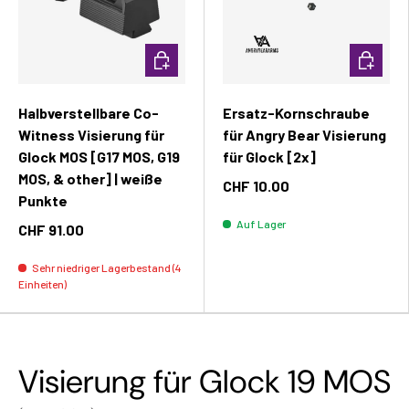
In den Warenkorb
In den W
Halbverstellbare Co-
Ersatz-Kornschraube
Witness Visierung für
für Angry Bear Visierung
Glock MOS [G17 MOS, G19
für Glock [2x]
MOS, & other] | weiße
CHF 10.00
Punkte
Auf Lager
CHF 91.00
Sehr niedriger Lagerbestand (4
Einheiten)
Visierung für Glock 19 MOS