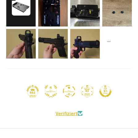
41
661
Verifiziert