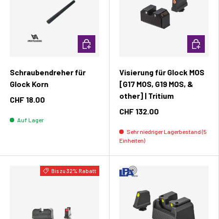
In den Warenkorb
In den W
Schraubendreher für
Visierung für Glock MOS
Glock Korn
[G17 MOS, G19 MOS, &
other] | Tritium
CHF 18.00
CHF 132.00
Auf Lager
Sehr niedriger Lagerbestand (5
Einheiten)
Bis zu 32% Rabatt