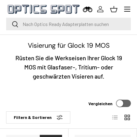
Menü
Zum Inhalt springen
Einloggen
Korb
Suche
Suche
Visierung für Glock 19 MOS
Rüsten Sie die Werkseisen Ihrer Glock 19
MOS mit Glasfaser-, Tritium- oder
geschwärzten Visieren auf.
Vergleichen
Liste
Raste
Filtern & Sortieren