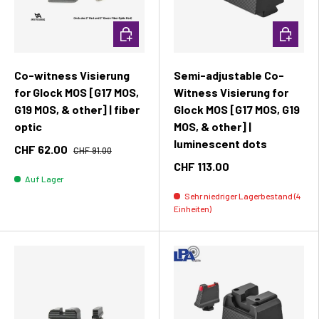
In den Warenkorb
In den W
Co-witness Visierung
Semi-adjustable Co-
for Glock MOS [G17 MOS,
Witness Visierung for
G19 MOS, & other] | fiber
Glock MOS [G17 MOS, G19
optic
MOS, & other] |
luminescent dots
CHF 62.00
CHF 91.00
CHF 113.00
Auf Lager
Sehr niedriger Lagerbestand (4
Einheiten)