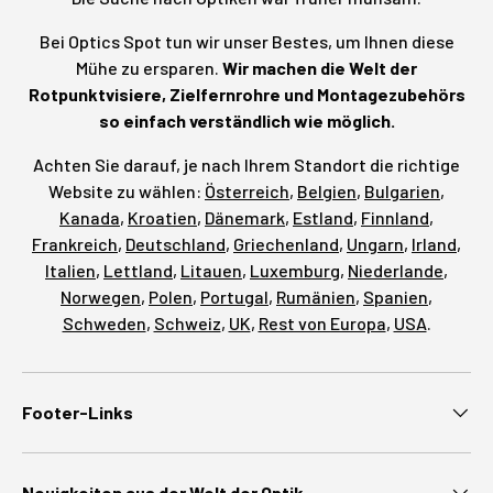
Bei Optics Spot tun wir unser Bestes, um Ihnen diese
Mühe zu ersparen.
Wir machen die Welt der
Rotpunktvisiere, Zielfernrohre und Montagezubehörs
so einfach verständlich wie möglich.
Achten Sie darauf, je nach Ihrem Standort die richtige
Website zu wählen:
Österreich
,
Belgien
,
Bulgarien
,
Kanada
,
Kroatien
,
Dänemark
,
Estland
,
Finnland
,
Frankreich
,
Deutschland
,
Griechenland
,
Ungarn
,
Irland
,
Italien
,
Lettland
,
Litauen
,
Luxemburg
,
Niederlande
,
Norwegen
,
Polen
,
Portugal
,
Rumänien
,
Spanien
,
Schweden
,
Schweiz
,
UK
,
Rest von Europa
,
USA
.
Footer-Links
Neuigkeiten aus der Welt der Optik