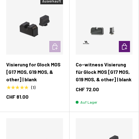
Ausverkauft
In den Warenkorb
In den W
Visierung for Glock MOS
Co-witness Visierung
[G17 MOS, G19 MOS, &
für Glock MOS [G17 MOS,
other] | blank
G19 MOS, & other] | blank
★★★★★
(1)
CHF 72.00
CHF 81.00
Auf Lager