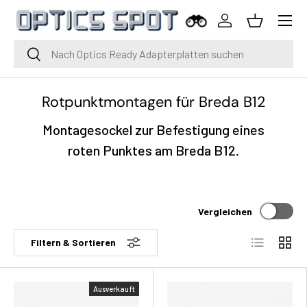
Menü
Zum Inhalt springen
Einloggen
Korb
Suche
Suche
Rotpunktmontagen für Breda B12
Montagesockel zur Befestigung eines
roten Punktes am Breda B12.
Vergleichen
Liste
Raste
Filtern & Sortieren
Ausverkauft