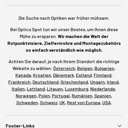
Die Suche nach Optiken war früher mühsam.
Bei Optics Spot tun wir unser Bestes, um Ihnen diese
Mühe zu ersparen.
Wir machen die Welt der
Rotpunktvisiere, Zielfernrohre und Montagezubehörs
so einfach verständlich wie möglich.
Achten Sie darauf, je nach Ihrem Standort die richtige
Website zu wählen:
Österreich
,
Belgien
,
Bulgarien
,
Kanada
,
Kroatien
,
Dänemark
,
Estland
,
Finnland
,
Frankreich
,
Deutschland
,
Griechenland
,
Ungarn
,
Irland
,
Italien
,
Lettland
,
Litauen
,
Luxemburg
,
Niederlande
,
Norwegen
,
Polen
,
Portugal
,
Rumänien
,
Spanien
,
Schweden
,
Schweiz
,
UK
,
Rest von Europa
,
USA
.
Footer-Links