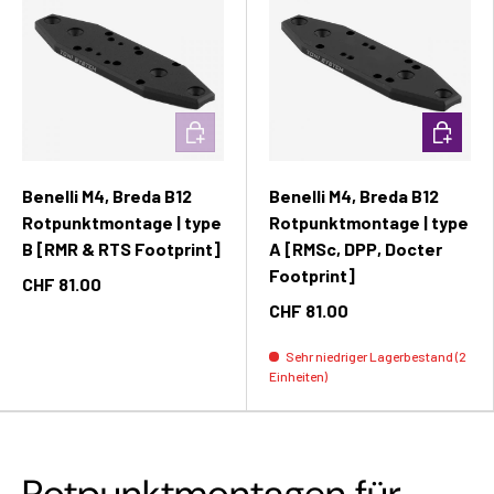
In den Warenkorb
In den W
Benelli M4, Breda B12
Benelli M4, Breda B12
Rotpunktmontage | type
Rotpunktmontage | type
B [RMR & RTS Footprint]
A [RMSc, DPP, Docter
Footprint]
CHF 81.00
CHF 81.00
Sehr niedriger Lagerbestand (2
Einheiten)
Rotpunktmontagen für