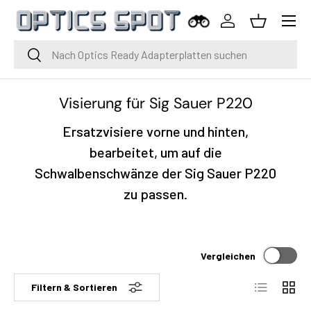
Menü
Zum Inhalt springen
Einloggen
Korb
Suche
Suche
Visierung für Sig Sauer P220
Ersatzvisiere vorne und hinten,
bearbeitet, um auf die
Schwalbenschwänze der Sig Sauer P220
zu passen.
Vergleichen
Liste
Raste
Filtern & Sortieren