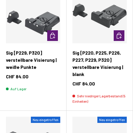
In den Warenkorb
In den W
Sig [P229, P320]
Sig [P220, P225, P226,
verstellbare Visierung |
P227, P229, P320]
weiße Punkte
verstellbare Visierung |
blank
CHF 84.00
CHF 84.00
Auf Lager
Sehr niedriger Lagerbestand (5
Einheiten)
Neu eingetroffen
Neu eingetroffen