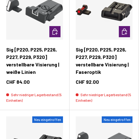
In den Warenkorb
In den W
Sig [P220, P225, P226,
Sig [P220, P225, P226,
P227, P229, P320]
P227, P229, P320]
verstellbare Visierung |
verstellbare Visierung |
weiße Linien
Faseroptik
CHF 84.00
CHF 92.00
Sehr niedriger Lagerbestand (5
Sehr niedriger Lagerbestand (5
Einheiten)
Einheiten)
Neu eingetroffen
Neu eingetroffen