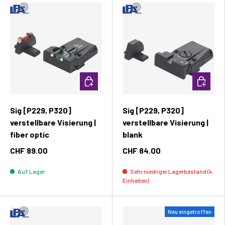
In den Warenkorb
In den W
Sig [P229, P320]
Sig [P229, P320]
verstellbare Visierung |
verstellbare Visierung |
fiber optic
blank
CHF 89.00
CHF 84.00
Auf Lager
Sehr niedriger Lagerbestand (4
Einheiten)
Neu eingetroffen