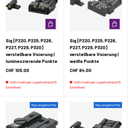
In den Warenkorb
In den W
Sig [P220, P225, P226,
Sig [P220, P225, P226,
P227, P229, P320]
P227, P229, P320]
verstellbare Visierung |
verstellbare Visierung |
lumineszierende Punkte
weiße Punkte
CHF 105.00
CHF 84.00
Sehr niedriger Lagerbestand (5
Sehr niedriger Lagerbestand (5
Einheiten)
Einheiten)
Neu eingetroffen
Neu eingetroffen