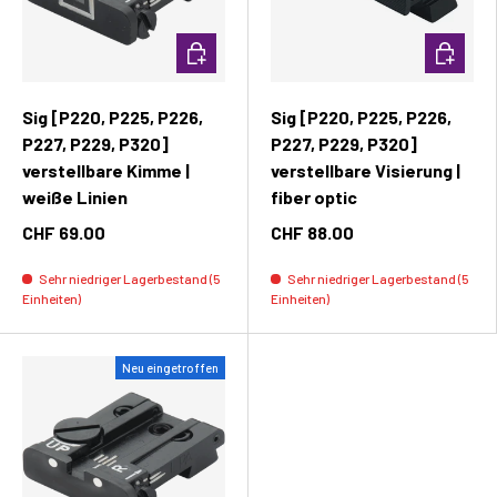
In den Warenkorb
In den W
Sig [P220, P225, P226,
Sig [P220, P225, P226,
P227, P229, P320]
P227, P229, P320]
verstellbare Kimme |
verstellbare Visierung |
weiße Linien
fiber optic
CHF 69.00
CHF 88.00
Sehr niedriger Lagerbestand (5
Sehr niedriger Lagerbestand (5
Einheiten)
Einheiten)
Neu eingetroffen