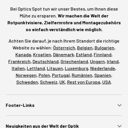
Bei Optics Spot tun wir unser Bestes, um Ihnen diese
Mühe zu ersparen.
Wir machen die Welt der
Rotpunktvisiere, Zielfernrohre und Montagezubehörs
so einfach verständlich wie möglich.
Achten Sie darauf, je nach Ihrem Standort die richtige
Website zu wählen:
Österreich
,
Belgien
,
Bulgarien
,
Kanada
,
Kroatien
,
Dänemark
,
Estland
,
Finnland
,
Frankreich
,
Deutschland
,
Griechenland
,
Ungarn
,
Irland
,
Italien
,
Lettland
,
Litauen
,
Luxemburg
,
Niederlande
,
Norwegen
,
Polen
,
Portugal
,
Rumänien
,
Spanien
,
Schweden
,
Schweiz
,
UK
,
Rest von Europa
,
USA
.
Footer-Links
Neuigkeiten aus der Welt der Optik