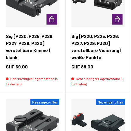
In den Warenkorb
In den W
Sig [P220, P225, P226,
Sig [P220, P225, P226,
P227, P229, P320]
P227, P229, P320]
verstellbare Kimme |
verstellbare Visierung |
blank
weiße Punkte
CHF 69.00
CHF 88.00
Sehr niedriger Lagerbestand (5
Sehr niedriger Lagerbestand (5
Einheiten)
Einheiten)
Neu eingetroffen
Neu eingetroffen