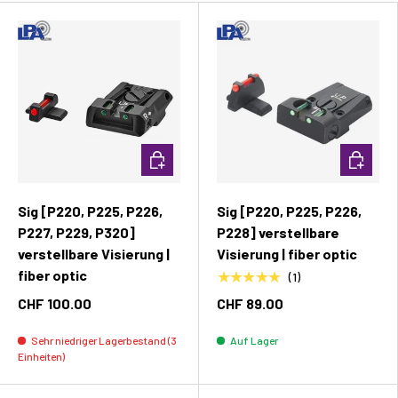
In den Warenkorb
In den W
Sig [P220, P225, P226,
Sig [P220, P225, P226,
P227, P229, P320]
P228] verstellbare
verstellbare Visierung |
Visierung | fiber optic
fiber optic
★★★★★
(1)
CHF 100.00
CHF 89.00
Sehr niedriger Lagerbestand (3
Auf Lager
Einheiten)