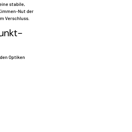
ine stabile,
e Kimmen-Nut der
am Verschluss.
punkt-
nden Optiken