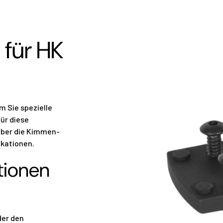
für HK
m Sie spezielle
ür diese
über die Kimmen-
ikationen.
ionen
der den