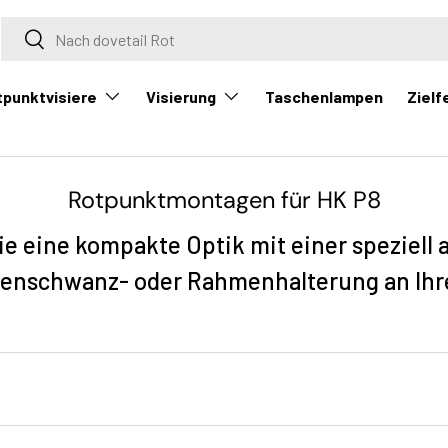
Suche
Suche
tpunktvisiere
Visierung
Zielf
Taschenlampen
Rotpunktmontagen für HK P8
ie eine kompakte Optik mit einer speziell 
enschwanz- oder Rahmenhalterung an Ihre