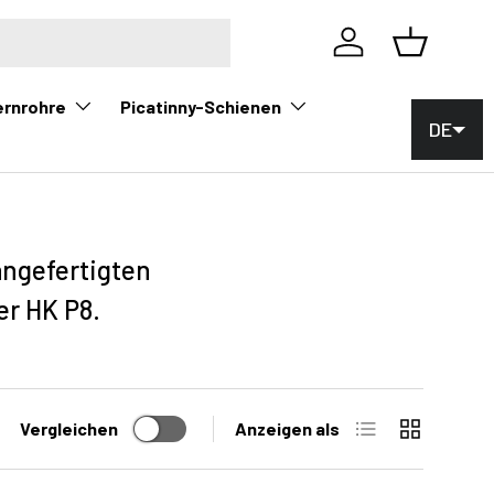
Einloggen
Korb
ernrohre
Picatinny-Schienen
DE
angefertigten
r HK P8.
Liste
Raster
Vergleichen
Anzeigen als