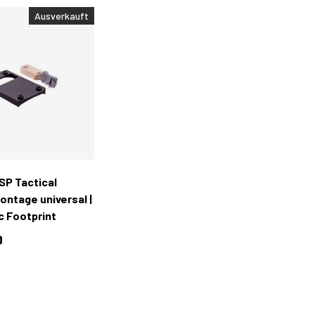
Ausverkauft
In den Warenkorb
SP Tactical
ntage universal |
c Footprint
0