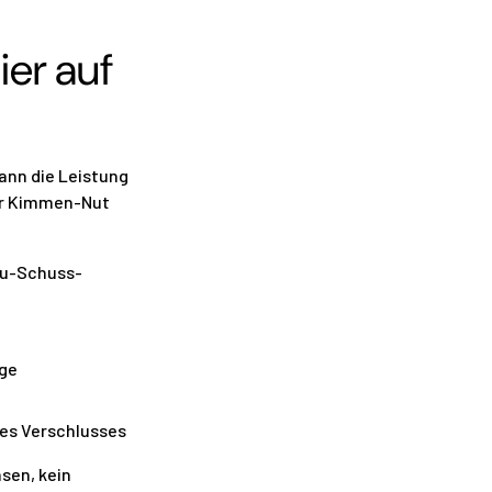
er auf
kann die Leistung
der Kimmen-Nut
zu-Schuss-
ige
des Verschlusses
äsen, kein