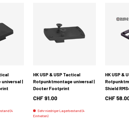
In den Warenkorb
In den Warenkorb
ical
HK USP & USP Tactical
HK USP & U
universal |
Rotpunktmontage universal |
Rotpunktmo
rint
Docter Footprint
Shield RMS
CHF 91.00
CHF 58.0
estand (4
Sehr niedriger Lagerbestand (4
Einheiten)