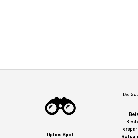
Die Su
Bei 
Beste
erspar
Optics Spot
Rotpunk