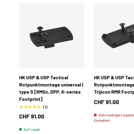
In den Warenkorb
HK USP & USP Tactical
HK USP & USP Tact
Rotpunktmontage universal |
Rotpunktmontage 
type S [RMSc, DPP, K-series
Trijicon RMR Footp
Footprint]
CHF 91.00
★★★★★
(1)
CHF 91.00
Sehr niedriger Lagerb
Einheiten)
Auf Lager