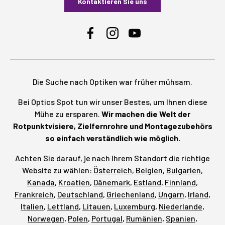
Kontaktieren Sie uns
Facebook
Instagram
YouTube
Die Suche nach Optiken war früher mühsam.
Bei Optics Spot tun wir unser Bestes, um Ihnen diese
Mühe zu ersparen.
Wir machen die Welt der
Rotpunktvisiere, Zielfernrohre und Montagezubehörs
so einfach verständlich wie möglich.
Achten Sie darauf, je nach Ihrem Standort die richtige
Website zu wählen:
Österreich
,
Belgien
,
Bulgarien
,
Kanada
,
Kroatien
,
Dänemark
,
Estland
,
Finnland
,
Frankreich
,
Deutschland
,
Griechenland
,
Ungarn
,
Irland
,
Italien
,
Lettland
,
Litauen
,
Luxemburg
,
Niederlande
,
Norwegen
,
Polen
,
Portugal
,
Rumänien
,
Spanien
,