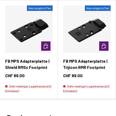
Neu eingetroffen
Neu eingetroffen
In den Warenkorb
In den W
FB MPS Adapterplatte |
FB MPS Adapterplatte |
Shield RMSc Footprint
Trijicon RMR Footprint
CHF 89.00
CHF 89.00
Sehr niedriger Lagerbestand (2
Sehr niedriger Lagerbestand (2
Einheiten)
Einheiten)