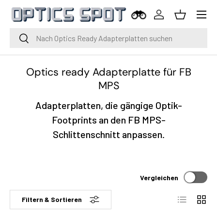
Menü
Zum Inhalt springen
Einloggen
Korb
Suche
Suche
Optics ready Adapterplatte für FB
MPS
Adapterplatten, die gängige Optik-
Footprints an den FB MPS-
Schlittenschnitt anpassen.
Vergleichen
Liste
Raste
Filtern & Sortieren