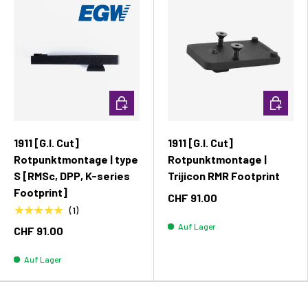
In den Warenkorb
In den W
1911 [G.I. Cut]
1911 [G.I. Cut]
Rotpunktmontage | type
Rotpunktmontage |
S [RMSc, DPP, K-series
Trijicon RMR Footprint
Footprint]
CHF 91.00
★★★★★
(1)
Auf Lager
CHF 91.00
Auf Lager