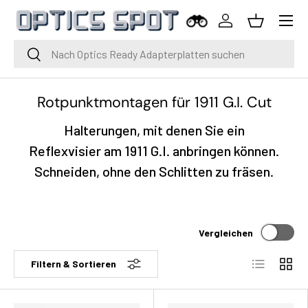
Menü
Zum Inhalt springen
Einloggen
Korb
Suche
Suche
Rotpunktmontagen für 1911 G.I. Cut
Halterungen, mit denen Sie ein
Reflexvisier am 1911 G.I. anbringen können.
Schneiden, ohne den Schlitten zu fräsen.
Vergleichen
Liste
Raste
Filtern & Sortieren