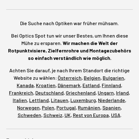
Die Suche nach Optiken war früher mühsam.
Bei Optics Spot tun wir unser Bestes, um Ihnen diese
Mühe zu ersparen.
Wir machen die Welt der
Rotpunktvisiere, Zielfernrohre und Montagezubehörs
so einfach verständlich wie möglich.
Achten Sie darauf, je nach Ihrem Standort die richtige
Website zu wählen:
Österreich
,
Belgien
,
Bulgarien
,
Kanada
,
Kroatien
,
Dänemark
,
Estland
,
Finnland
,
Frankreich
,
Deutschland
,
Griechenland
,
Ungarn
,
Irland
,
Italien
,
Lettland
,
Litauen
,
Luxemburg
,
Niederlande
,
Norwegen
,
Polen
,
Portugal
,
Rumänien
,
Spanien
,
Schweden
,
Schweiz
,
UK
,
Rest von Europa
,
USA
.