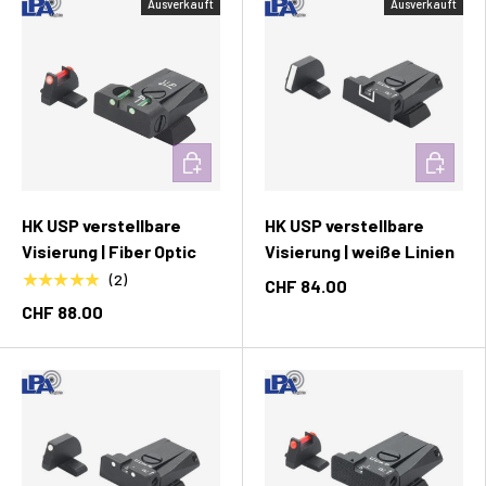
Ausverkauft
Ausverkauft
In den Warenkorb
In den W
HK USP verstellbare
HK USP verstellbare
Visierung | Fiber Optic
Visierung | weiße Linien
★★★★★
(2)
CHF 84.00
CHF 88.00