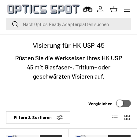
Menü
Zum Inhalt springen
Einloggen
Korb
Suche
Suche
Visierung für HK USP 45
Rüsten Sie die Werkseisen Ihres HK USP
45 mit Glasfaser-, Tritium- oder
geschwärzten Visieren auf.
Vergleichen
Liste
Raste
Filtern & Sortieren