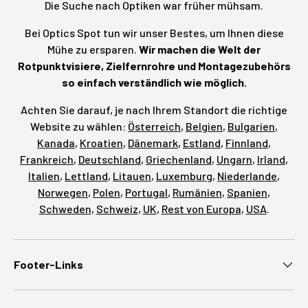
Die Suche nach Optiken war früher mühsam.
Bei Optics Spot tun wir unser Bestes, um Ihnen diese
Mühe zu ersparen.
Wir machen die Welt der
Rotpunktvisiere, Zielfernrohre und Montagezubehörs
so einfach verständlich wie möglich.
Achten Sie darauf, je nach Ihrem Standort die richtige
Website zu wählen:
Österreich
,
Belgien
,
Bulgarien
,
Kanada
,
Kroatien
,
Dänemark
,
Estland
,
Finnland
,
Frankreich
,
Deutschland
,
Griechenland
,
Ungarn
,
Irland
,
Italien
,
Lettland
,
Litauen
,
Luxemburg
,
Niederlande
,
Norwegen
,
Polen
,
Portugal
,
Rumänien
,
Spanien
,
Schweden
,
Schweiz
,
UK
,
Rest von Europa
,
USA
.
Footer-Links