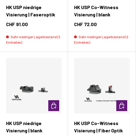
HK USP niedrige
HK USP Co-Witness
Visierung | Faseroptik
Visierung | blank
CHF 91.00
CHF 72.00
Sehr niedriger Lagerbestand (2
Sehr niedriger Lagerbestand (2
Einheiten)
Einheiten)
In den Warenkorb
In den W
HK USP niedrige
HK USP Co-Witness
Visierung | blank
Visierung | Fiber Optik