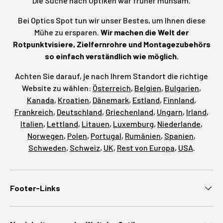
Die Suche nach Optiken war früher mühsam.
Bei Optics Spot tun wir unser Bestes, um Ihnen diese
Mühe zu ersparen.
Wir machen die Welt der
Rotpunktvisiere, Zielfernrohre und Montagezubehörs
so einfach verständlich wie möglich.
Achten Sie darauf, je nach Ihrem Standort die richtige
Website zu wählen:
Österreich
,
Belgien
,
Bulgarien
,
Kanada
,
Kroatien
,
Dänemark
,
Estland
,
Finnland
,
Frankreich
,
Deutschland
,
Griechenland
,
Ungarn
,
Irland
,
Italien
,
Lettland
,
Litauen
,
Luxemburg
,
Niederlande
,
Norwegen
,
Polen
,
Portugal
,
Rumänien
,
Spanien
,
Schweden
,
Schweiz
,
UK
,
Rest von Europa
,
USA
.
Footer-Links