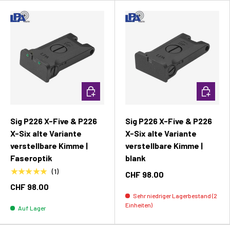
In den Warenkorb
In den W
Sig P226 X-Five & P226
Sig P226 X-Five & P226
X-Six alte Variante
X-Six alte Variante
verstellbare Kimme |
verstellbare Kimme |
Faseroptik
blank
★★★★★
(1)
CHF 98.00
CHF 98.00
Sehr niedriger Lagerbestand (2
Einheiten)
Auf Lager