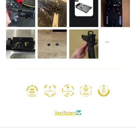
41
666
Verifiziert