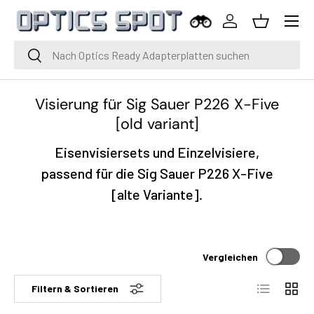
Menü
Zum Inhalt springen
Einloggen
Korb
Suche
Suche
Visierung für Sig Sauer P226 X-Five
[old variant]
Eisenvisiersets und Einzelvisiere,
passend für die Sig Sauer P226 X-Five
[alte Variante].
Vergleichen
Liste
Raste
Filtern & Sortieren