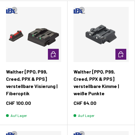
In den Warenkorb
In den W
Walther [PPQ, P99,
Walther [PPQ, P99,
Creed, PPX & PPS]
Creed, PPX & PPS]
verstellbare Visierung |
verstellbare Kimme |
Fiberoptik
weiße Punkte
CHF 100.00
CHF 64.00
Auf Lager
Auf Lager