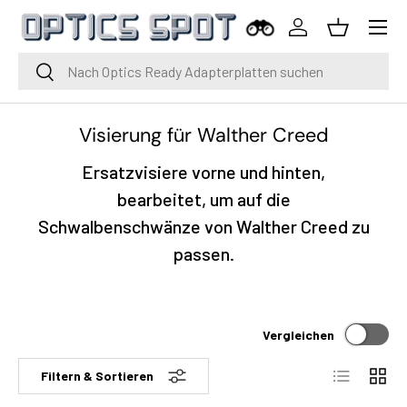
Menü
Zum Inhalt springen
Einloggen
Korb
Suche
Suche
Visierung für Walther Creed
Ersatzvisiere vorne und hinten,
bearbeitet, um auf die
Schwalbenschwänze von Walther Creed zu
passen.
Vergleichen
Liste
Raste
Filtern & Sortieren