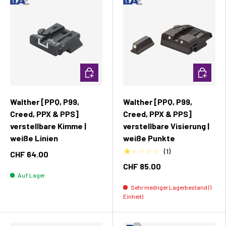
In den Warenkorb
In den W
Walther [PPQ, P99,
Walther [PPQ, P99,
Creed, PPX & PPS]
Creed, PPX & PPS]
verstellbare Kimme |
verstellbare Visierung |
weiße Linien
weiße Punkte
★★★★★
(1)
CHF 64.00
CHF 85.00
Auf Lager
Sehr niedriger Lagerbestand (1
Einheit)