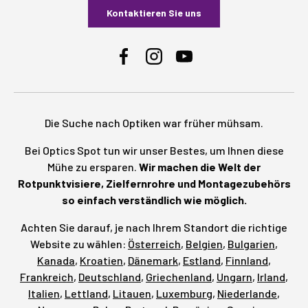
Kontaktieren Sie uns
Facebook
Instagram
YouTube
Die Suche nach Optiken war früher mühsam.
Bei Optics Spot tun wir unser Bestes, um Ihnen diese
Mühe zu ersparen.
Wir machen die Welt der
Rotpunktvisiere, Zielfernrohre und Montagezubehörs
so einfach verständlich wie möglich.
Achten Sie darauf, je nach Ihrem Standort die richtige
Website zu wählen:
Österreich
,
Belgien
,
Bulgarien
,
Kanada
,
Kroatien
,
Dänemark
,
Estland
,
Finnland
,
Frankreich
,
Deutschland
,
Griechenland
,
Ungarn
,
Irland
,
Italien
,
Lettland
,
Litauen
,
Luxemburg
,
Niederlande
,