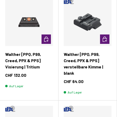
In den Warenkorb
In den W
Walther [PPQ, P99,
Walther [PPQ, P99,
Creed, PPX & PPS]
Creed, PPX & PPS]
Visierung | Tritium
verstellbare Kimme |
blank
CHF 132.00
CHF 64.00
Auf Lager
Auf Lager