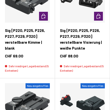
In den Warenkorb
In den W
Sig [P220, P225, P226,
Sig [P220, P225, P226,
P227, P229, P320]
P227, P229, P320]
verstellbare Kimme |
verstellbare Visierung |
blank
weiße Punkte
CHF 69.00
CHF 88.00
Sehr niedriger Lagerbestand (5
Sehr niedriger Lagerbestand (5
Einheiten)
Einheiten)
Neu eingetroffen
Neu eingetroffen