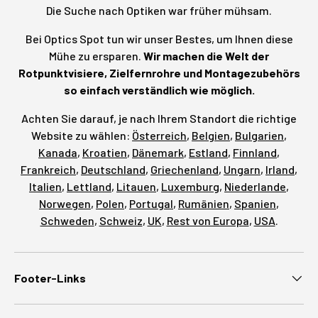
Die Suche nach Optiken war früher mühsam.
Bei Optics Spot tun wir unser Bestes, um Ihnen diese
Mühe zu ersparen.
Wir machen die Welt der
Rotpunktvisiere, Zielfernrohre und Montagezubehörs
so einfach verständlich wie möglich.
Achten Sie darauf, je nach Ihrem Standort die richtige
Website zu wählen:
Österreich
,
Belgien
,
Bulgarien
,
Kanada
,
Kroatien
,
Dänemark
,
Estland
,
Finnland
,
Frankreich
,
Deutschland
,
Griechenland
,
Ungarn
,
Irland
,
Italien
,
Lettland
,
Litauen
,
Luxemburg
,
Niederlande
,
Norwegen
,
Polen
,
Portugal
,
Rumänien
,
Spanien
,
Schweden
,
Schweiz
,
UK
,
Rest von Europa
,
USA
.
Footer-Links