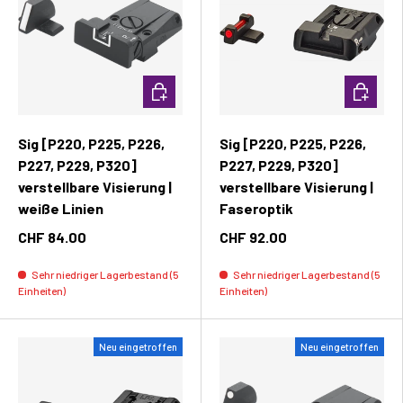
In den Warenkorb
In den W
Sig [P220, P225, P226,
Sig [P220, P225, P226,
P227, P229, P320]
P227, P229, P320]
verstellbare Visierung |
verstellbare Visierung |
weiße Linien
Faseroptik
CHF 84.00
CHF 92.00
Sehr niedriger Lagerbestand (5
Sehr niedriger Lagerbestand (5
Einheiten)
Einheiten)
Neu eingetroffen
Neu eingetroffen