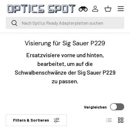
Menü
Zum Inhalt springen
Einloggen
Korb
Suche
Suche
Visierung für Sig Sauer P229
Ersatzvisiere vorne und hinten,
bearbeitet, um auf die
Schwalbenschwänze der Sig Sauer P229
zu passen.
Vergleichen
Liste
Raste
Filtern & Sortieren