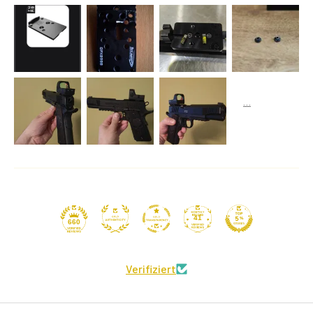
41
660
Verifiziert