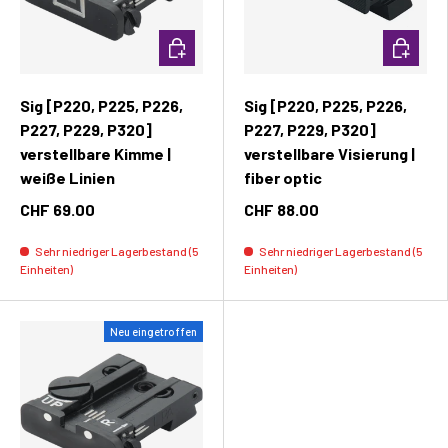
In den Warenkorb
In den W
Sig [P220, P225, P226,
Sig [P220, P225, P226,
P227, P229, P320]
P227, P229, P320]
verstellbare Kimme |
verstellbare Visierung |
weiße Linien
fiber optic
CHF 69.00
CHF 88.00
Sehr niedriger Lagerbestand (5
Sehr niedriger Lagerbestand (5
Einheiten)
Einheiten)
Neu eingetroffen