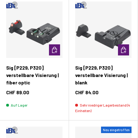
In den Warenkorb
In den W
Sig [P229, P320]
Sig [P229, P320]
verstellbare Visierung |
verstellbare Visierung |
fiber optic
blank
CHF 89.00
CHF 84.00
Auf Lager
Sehr niedriger Lagerbestand (4
Einheiten)
Neu eingetroffen