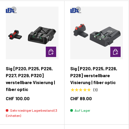
In den Warenkorb
In den W
Sig [P220, P225, P226,
Sig [P220, P225, P226,
P227, P229, P320]
P228] verstellbare
verstellbare Visierung |
Visierung | fiber optic
fiber optic
★★★★★
(1)
CHF 100.00
CHF 89.00
Sehr niedriger Lagerbestand (3
Auf Lager
Einheiten)