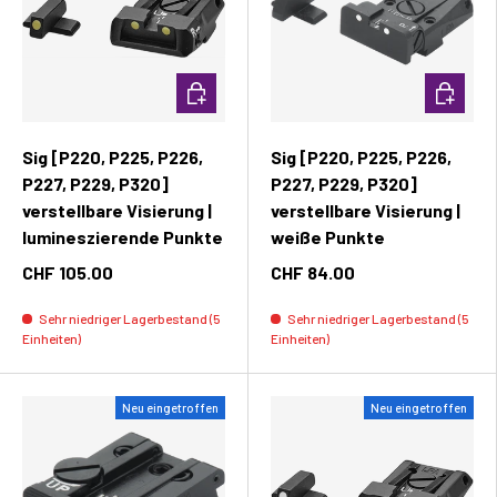
In den Warenkorb
In den W
Sig [P220, P225, P226,
Sig [P220, P225, P226,
P227, P229, P320]
P227, P229, P320]
verstellbare Visierung |
verstellbare Visierung |
lumineszierende Punkte
weiße Punkte
CHF 105.00
CHF 84.00
Sehr niedriger Lagerbestand (5
Sehr niedriger Lagerbestand (5
Einheiten)
Einheiten)
Neu eingetroffen
Neu eingetroffen