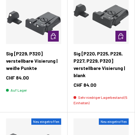
In den Warenkorb
In den W
Sig [P229, P320]
Sig [P220, P225, P226,
verstellbare Visierung |
P227, P229, P320]
weiße Punkte
verstellbare Visierung |
blank
CHF 84.00
CHF 84.00
Auf Lager
Sehr niedriger Lagerbestand (5
Einheiten)
Neu eingetroffen
Neu eingetroffen