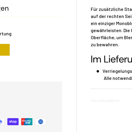
gen
Für zusätzliche Sta
auf der rechten Se
ein einziger Monobl
gewährleisten. Die
ertung
Oberfläche, um Ble
zu bewahren.
Im Liefer
Verriegelungs
Alle notwend
SKU: 4254-4000-01