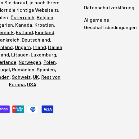
n Sie darauf, je nach Ihrem
Datenschutzerklärung
ort die richtige Website zu
len:
Österreich
,
Belgien
,
Allgemeine
garien
,
Kanada
,
Kroatien
,
Geschäftsbedingungen
emark
,
Estland
,
Finnland
,
rankreich
,
Deutschland
,
enland
,
Ungarn
,
Irland
,
Italien
,
land
,
Litauen
,
Luxemburg
,
erlande
,
Norwegen
,
Polen
,
tugal
,
Rumänien
,
Spanien
,
eden
,
Schweiz
,
UK
,
Rest von
Europa
,
USA
.