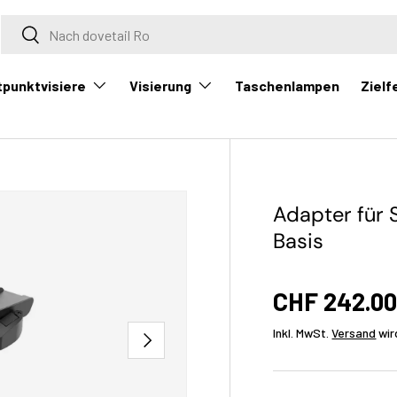
Suche
Suche
tpunktvisiere
Visierung
Zielf
Taschenlampen
Adapter für 
Basis
CHF 242.0
Inkl. MwSt.
Versand
wir
Nächste