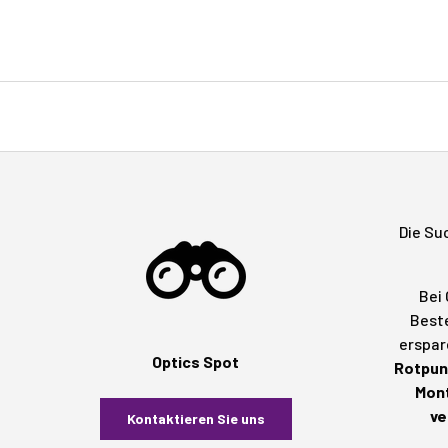
Die Su
Bei 
Beste
erspar
Optics Spot
Rotpunk
Mont
ve
Kontaktieren Sie uns