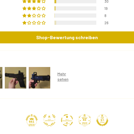
30
19
8
26
Shop-Bewertung schreiben
41
661