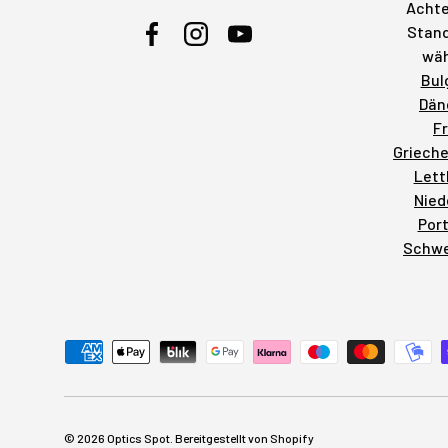
Achte
Stand
Facebook
Instagram
YouTube
wäh
Bul
Dän
F
Griech
Lett
Nied
Por
Schw
Zahlungsmethoden akzeptiert
© 2026
Optics Spot
.
Bereitgestellt von Shopify