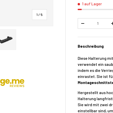
1 auf Lager
von
1
/
5
Menge
-
Beschreibung
cht laden
er Galerieansicht laden
Bild 5 in der Galerieansicht laden
Diese Halterung mi
verwendet ein saube
indem es die Verrie
einrastet. Sie ist 
Montageschnittste
Hergestellt aus ho
Halterung langfrist
Sie wird mit zwei 
einstellbar sind, 