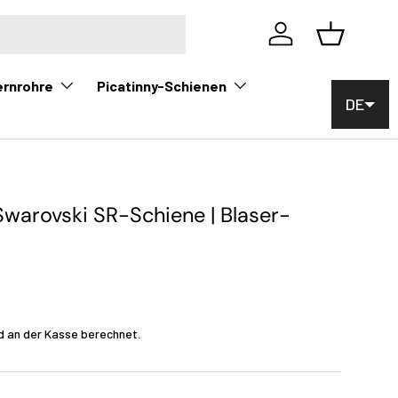
Einloggen
Korb
ernrohre
Picatinny-Schienen
DE
Swarovski SR-Schiene | Blaser-
0
d an der Kasse berechnet.