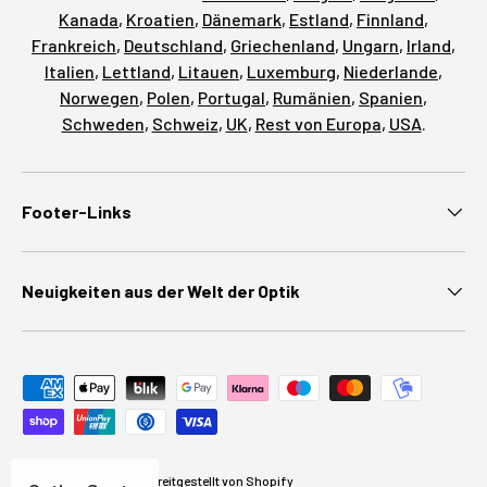
Kanada
,
Kroatien
,
Dänemark
,
Estland
,
Finnland
,
Frankreich
,
Deutschland
,
Griechenland
,
Ungarn
,
Irland
,
Italien
,
Lettland
,
Litauen
,
Luxemburg
,
Niederlande
,
Norwegen
,
Polen
,
Portugal
,
Rumänien
,
Spanien
,
Schweden
,
Schweiz
,
UK
,
Rest von Europa
,
USA
.
Footer-Links
Neuigkeiten aus der Welt der Optik
Zahlungsmethoden akzeptiert
© 2026
Optics Spot
.
Bereitgestellt von Shopify