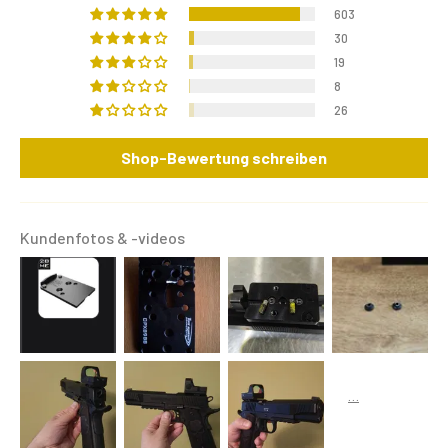
603
30
19
8
26
Shop-Bewertung schreiben
Kundenfotos & -videos