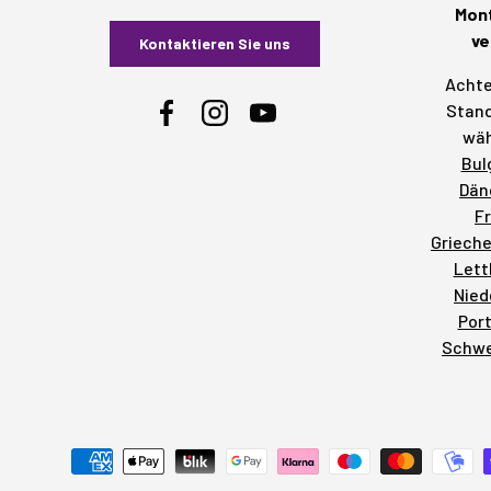
Mont
ve
Kontaktieren Sie uns
Achte
Stand
Facebook
Instagram
YouTube
wäh
Bul
Dän
F
Griech
Lett
Nied
Por
Schw
Zahlungsmethoden akzeptiert