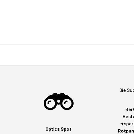
Die Su
Bei 
Beste
erspar
Optics Spot
Rotpunk