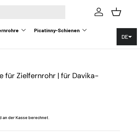
Einloggen
Korb
ernrohre
Picatinny-Schienen
DE
für Zielfernrohr | für Davika-
d an der Kasse berechnet.