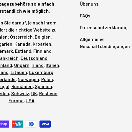
agezubehörs so einfach
Über uns
rständlich wie möglich.
FAQs
n Sie darauf, je nach Ihrem
Datenschutzerklärung
ort die richtige Website zu
len:
Österreich
,
Belgien
,
Allgemeine
garien
,
Kanada
,
Kroatien
,
Geschäftsbedingungen
emark
,
Estland
,
Finnland
,
rankreich
,
Deutschland
,
enland
,
Ungarn
,
Irland
,
Italien
,
land
,
Litauen
,
Luxemburg
,
erlande
,
Norwegen
,
Polen
,
tugal
,
Rumänien
,
Spanien
,
eden
,
Schweiz
,
UK
,
Rest von
Europa
,
USA
.