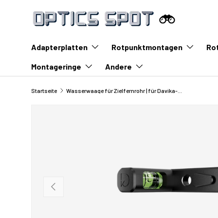
Zum Inhalt springen
Adapterplatten
Rotpunktmontagen
Ro
Montageringe
Andere
Startseite
Wasserwaage für Zielfernrohr | für Davika-Montagen
Vorherige