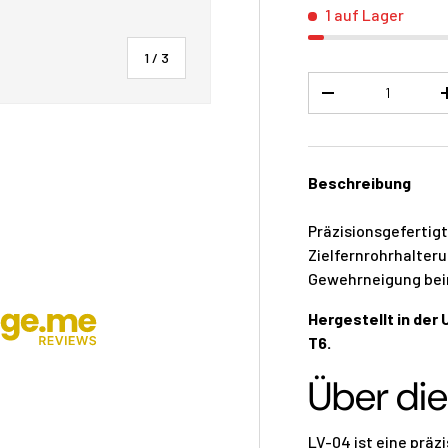
1 auf Lager
von
1
/
3
Menge
-
Beschreibung
cht laden
Präzisionsgefertigt
Zielfernrohrhalter
Gewehrneigung bei
Hergestellt in der
T6.
Über di
LV-04 ist eine präz