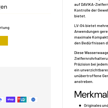
auf DAVIKA-Zielfer
gen
Kontrolle der Gewe
bietet.
LV-04 bietet mehr
ertung
Anwendungen gerech
maximale Kompakthe
den Bedürfnissen 
Diese Wasserwaage 
Zielfernrohrhalteru
Präzision bei jede
ein unverzichtbares
unübertroffene Gen
anstreben.
Merkma
Originales un