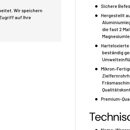
Sichere Befe
eitet. Wir speichern
Hergestellt a
ugriff auf Ihre
Aluminiumlegi
die fast 2 Ma
Magnesiumle
Harteloxierte
beständig ge
Umwelteinfl
Mikron-Ferti
Zielfernrohr
Fräsmaschine
Qualitätskont
Premium-Qual
Technisc
Name: Wasser