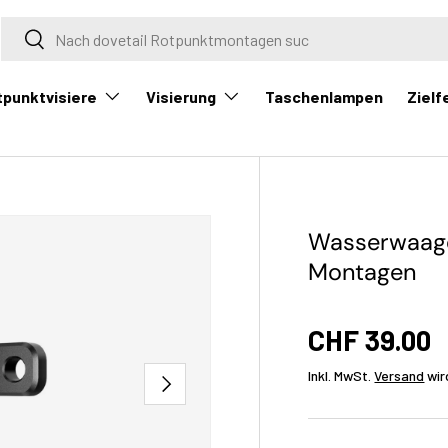
Suche
Suche
tpunktvisiere
Visierung
Zielf
Taschenlampen
Wasserwaage 
Montagen
CHF 39.00
Inkl. MwSt.
Versand
wir
Nächste