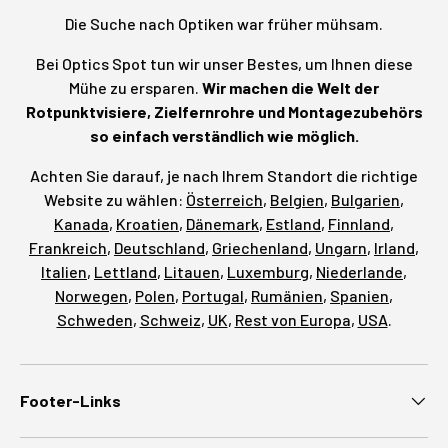
Die Suche nach Optiken war früher mühsam.
Bei Optics Spot tun wir unser Bestes, um Ihnen diese
Mühe zu ersparen.
Wir machen die Welt der
Rotpunktvisiere, Zielfernrohre und Montagezubehörs
so einfach verständlich wie möglich.
Achten Sie darauf, je nach Ihrem Standort die richtige
Website zu wählen:
Österreich
,
Belgien
,
Bulgarien
,
Kanada
,
Kroatien
,
Dänemark
,
Estland
,
Finnland
,
Frankreich
,
Deutschland
,
Griechenland
,
Ungarn
,
Irland
,
Italien
,
Lettland
,
Litauen
,
Luxemburg
,
Niederlande
,
Norwegen
,
Polen
,
Portugal
,
Rumänien
,
Spanien
,
Schweden
,
Schweiz
,
UK
,
Rest von Europa
,
USA
.
Footer-Links