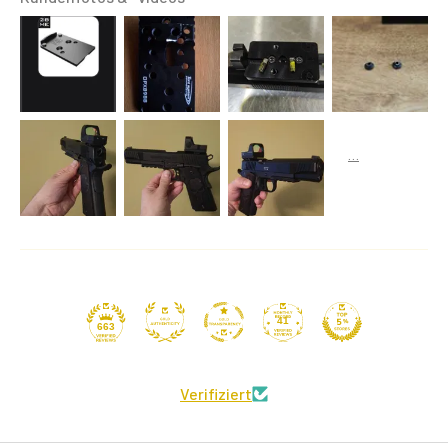
41
663
Verifiziert