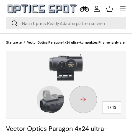
Menü
Zum Inhalt springen
Einloggen
Korb
Suche
Suche
Startseite
Vector Optics Paragon 4x24 ultra-kompaktes Prismenzielvisier
von
1
/
10
Vector Optics Paragon 4x24 ultra-