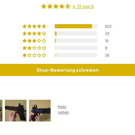
4.72 von 5
602
29
19
8
26
Shop-Bewertung schreiben