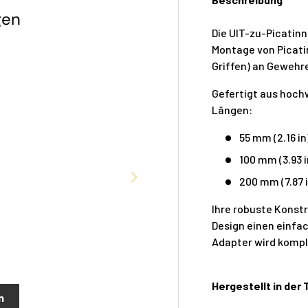
gen
Die UIT-zu-Picatin
Montage von Picat
Griffen) an Gewehr
Gefertigt aus hoch
Längen:
55 mm (2.16 i
100 mm (3.93 
200 mm (7.87 
Ihre robuste Konst
Design einen einfa
Adapter wird komple
Hergestellt in der
n