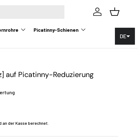
Einloggen
Korb
ernrohre
Picatinny-Schienen
DE
z] auf Picatinny-Reduzierung
ertung
d an der Kasse berechnet.