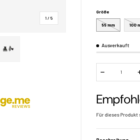
Größe
von
1
/
5
55 mm
100 
Ausverkauft
cht laden
er Galerieansicht laden
Bild 5 in der Galerieansicht laden
Menge
-
Empfohl
Für dieses Produkt 
Beschreibung