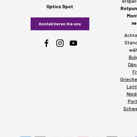
erspar
Optics Spot
Rotpunk
Mont
ve
Kontaktieren Sie uns
Achte
Stand
Facebook
Instagram
YouTube
wäh
Bul
Dän
F
Griech
Lett
Nied
Por
Schw