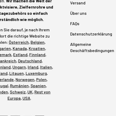
en.
Wir machen die Welt der
Versand
tvisiere, Zielfernrohre und
agezubehörs so einfach
Über uns
rständlich wie möglich.
FAQs
n Sie darauf, je nach Ihrem
Datenschutzerklärung
ort die richtige Website zu
len:
Österreich
,
Belgien
,
Allgemeine
garien
,
Kanada
,
Kroatien
,
Geschäftsbedingungen
emark
,
Estland
,
Finnland
,
rankreich
,
Deutschland
,
enland
,
Ungarn
,
Irland
,
Italien
,
land
,
Litauen
,
Luxemburg
,
erlande
,
Norwegen
,
Polen
,
tugal
,
Rumänien
,
Spanien
,
eden
,
Schweiz
,
UK
,
Rest von
Europa
,
USA
.