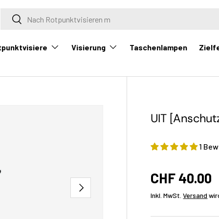
Suche
Suche
tpunktvisiere
Visierung
Zielf
Taschenlampen
UIT [Anschut
1 Bew
CHF 40.00
Nächste
Inkl. MwSt.
Versand
wir