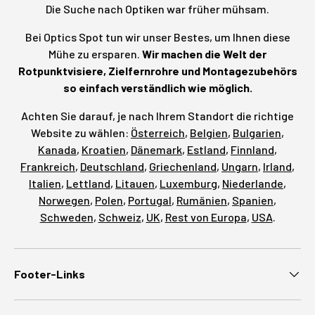
Die Suche nach Optiken war früher mühsam.
Bei Optics Spot tun wir unser Bestes, um Ihnen diese
Mühe zu ersparen.
Wir machen die Welt der
Rotpunktvisiere, Zielfernrohre und Montagezubehörs
so einfach verständlich wie möglich.
Achten Sie darauf, je nach Ihrem Standort die richtige
Website zu wählen:
Österreich
,
Belgien
,
Bulgarien
,
Kanada
,
Kroatien
,
Dänemark
,
Estland
,
Finnland
,
Frankreich
,
Deutschland
,
Griechenland
,
Ungarn
,
Irland
,
Italien
,
Lettland
,
Litauen
,
Luxemburg
,
Niederlande
,
Norwegen
,
Polen
,
Portugal
,
Rumänien
,
Spanien
,
Schweden
,
Schweiz
,
UK
,
Rest von Europa
,
USA
.
Footer-Links