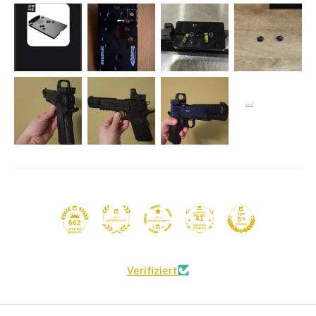
41
662
Verifiziert