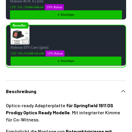
Holosun 407K X2 [rot]
10% Rabatt
CHF 268,20
CHF 298,00
Hinzufügen
Bestseller
Holosun EPS Carry [grün]
10% Rabatt
CHF 480,60
CHF 534,00
Hinzufügen
Beschreibung
Optics-ready Adapterplatte
für Springfield 1911 DS
Prodigy Optics Ready Modelle
. Mit integrierter Kimme
für Co-Witness.
Ermöglicht die Montage von
Rotpunktvisieren mit