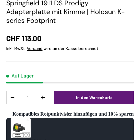
Springfield 1911 DS Prodigy
Adapterplatte mit Kimme | Holosun K-
series Footprint
CHF 113.00
Inkl. MwSt.
Versand
wird an der Kasse berechnet.
Auf Lager
Menge
In den Warenkorb
-
+
Kompatibles Rotpunktvisier hinzufügen und 10% sparen
Use the Previous and Next buttons to navigate through product reco