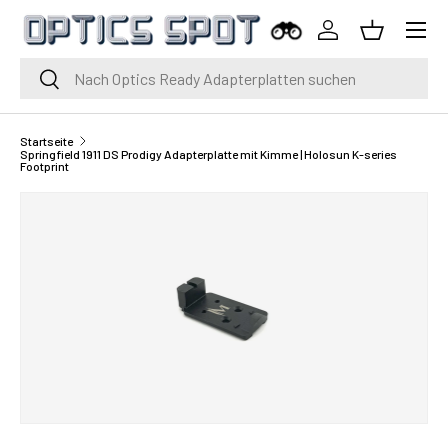
Menü
Zum Inhalt springen
Einloggen
Korb
Suche
Suche
Startseite
Springfield 1911 DS Prodigy Adapterplatte mit Kimme | Holosun K-series
Footprint