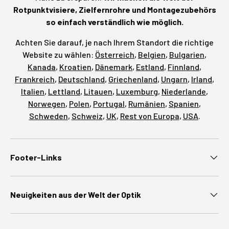
Rotpunktvisiere, Zielfernrohre und Montagezubehörs
so einfach verständlich wie möglich.
Achten Sie darauf, je nach Ihrem Standort die richtige
Website zu wählen:
Österreich
,
Belgien
,
Bulgarien
,
Kanada
,
Kroatien
,
Dänemark
,
Estland
,
Finnland
,
Frankreich
,
Deutschland
,
Griechenland
,
Ungarn
,
Irland
,
Italien
,
Lettland
,
Litauen
,
Luxemburg
,
Niederlande
,
Norwegen
,
Polen
,
Portugal
,
Rumänien
,
Spanien
,
Schweden
,
Schweiz
,
UK
,
Rest von Europa
,
USA
.
Footer-Links
Neuigkeiten aus der Welt der Optik