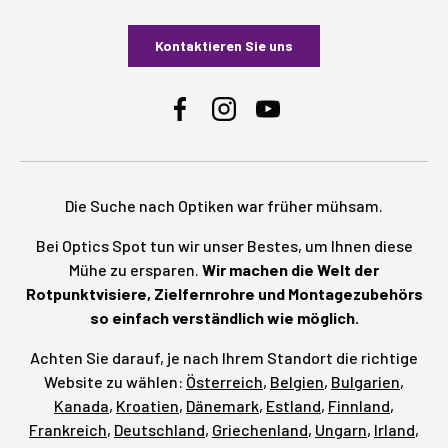
Kontaktieren Sie uns
Facebook
Instagram
YouTube
Die Suche nach Optiken war früher mühsam.
Bei Optics Spot tun wir unser Bestes, um Ihnen diese
Mühe zu ersparen.
Wir machen die Welt der
Rotpunktvisiere, Zielfernrohre und Montagezubehörs
so einfach verständlich wie möglich.
Achten Sie darauf, je nach Ihrem Standort die richtige
Website zu wählen:
Österreich
,
Belgien
,
Bulgarien
,
Kanada
,
Kroatien
,
Dänemark
,
Estland
,
Finnland
,
Frankreich
,
Deutschland
,
Griechenland
,
Ungarn
,
Irland
,