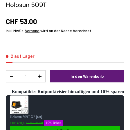
Holosun 509T
CHF 53.00
Inkl. MwSt.
Versand
wird an der Kasse berechnet.
2 auf Lager
Menge
In den Warenkorb
-
+
Kompatibles Rotpunktvisier hinzufügen und 10% sparen
Use the Previous and Next buttons to navigate through product reco
Holosun 509T X2 [rot]
10% Rabatt
CHF 480,60
CHF 534,00