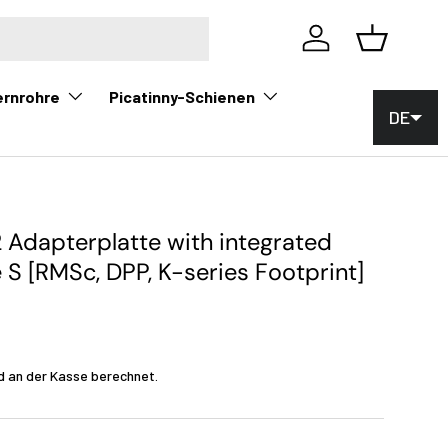
Einloggen
Korb
ernrohre
Picatinny-Schienen
DE
Adapterplatte with integrated
 S [RMSc, DPP, K-series Footprint]
d an der Kasse berechnet.