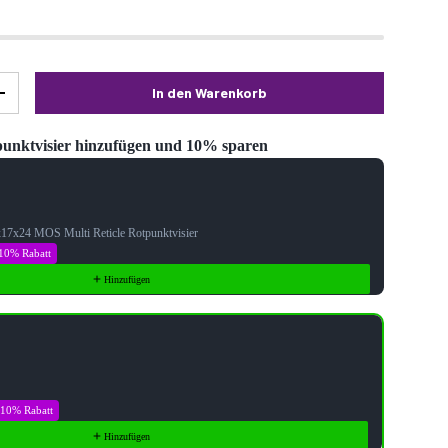
In den Warenkorb
+
unktvisier hinzufügen und 10% sparen
Next buttons to navigate through product recommendations, or scroll ho
x17x24 MOS Multi Reticle Rotpunktvisier
10% Rabatt
Hinzufügen
10% Rabatt
Hinzufügen