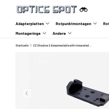
Zum Inhalt springen
Adapterplatten
Rotpunktmontagen
Ro
Montageringe
Andere
Startseite
CZ Shadow 2 Adapterplatte with integrated Kimme | type S [RMSc, DPP, K-series Footprint]
Vorherige