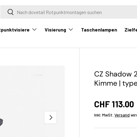
Suche
Suche
tpunktvisiere
Visierung
Zielf
Taschenlampen
CZ Shadow 2 
Kimme | type
CHF 113.00
Inkl. MwSt.
Versand
wir
Nächste