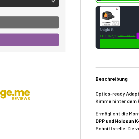
Osight K
CHF 162,90
CHF 181,00
Beschreibung
Optics-ready Adap
Kimme hinter dem R
Ermöglicht die Mo
DPP und Holosun K
Schnittstelle. Die 