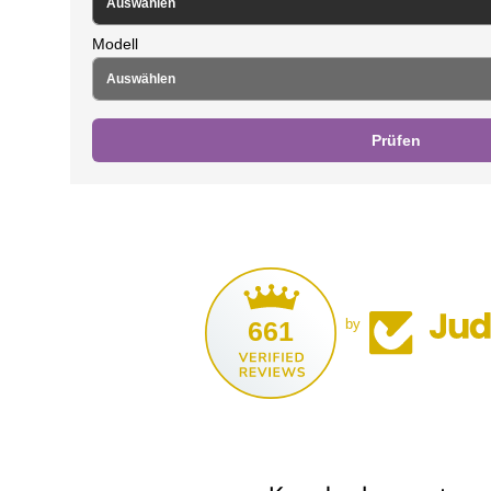
Modell
Prüfen
661
by