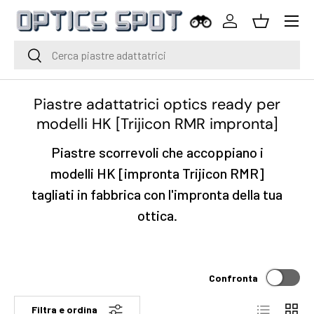
Menu
Vai al contenuto
Accedi
Cestino
Cerca
Cerca
Piastre adattatrici optics ready per
modelli HK [Trijicon RMR impronta]
Piastre scorrevoli che accoppiano i
modelli HK [impronta Trijicon RMR]
tagliati in fabbrica con l'impronta della tua
ottica.
Confronta
Elenco
Grigli
Filtra e ordina