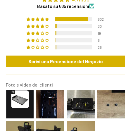
Basato su 685 recensioni
602
30
19
8
26
Scrivi una Recensione del Negozio
Foto e video dei clienti