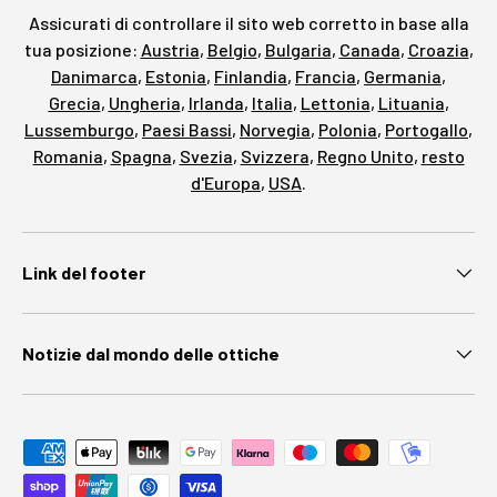
Assicurati di controllare il sito web corretto in base alla
tua posizione:
Austria
,
Belgio
,
Bulgaria
,
Canada
,
Croazia
,
Danimarca
,
Estonia
,
Finlandia
,
Francia
,
Germania
,
Grecia
,
Ungheria
,
Irlanda
,
Italia
,
Lettonia
,
Lituania
,
Lussemburgo
,
Paesi Bassi
,
Norvegia
,
Polonia
,
Portogallo
,
Romania
,
Spagna
,
Svezia
,
Svizzera
,
Regno Unito
,
resto
d'Europa
,
USA
.
Link del footer
Notizie dal mondo delle ottiche
Metodi di pagamento accettati