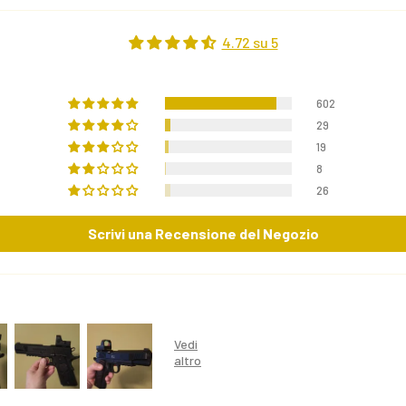
4.72 su 5
602
29
19
8
26
Scrivi una Recensione del Negozio