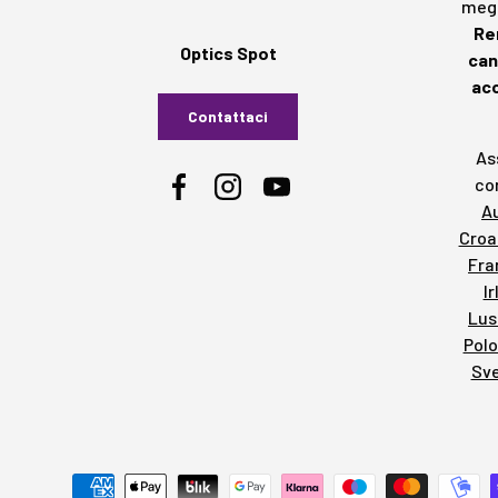
megl
Re
Optics Spot
can
acc
Contattaci
Ass
cor
Facebook
Instagram
YouTube
A
Croa
Fra
I
Lu
Polo
Sve
Metodi di pagamento accettati