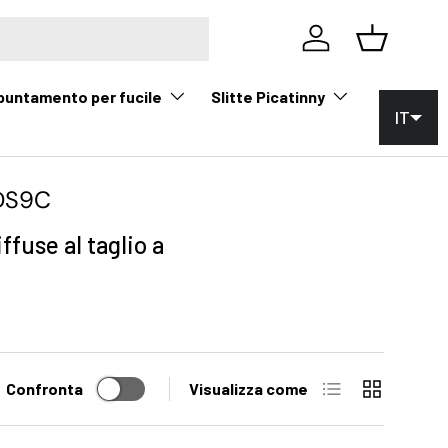
Accedi
Cestino
 puntamento per fucile
Slitte Picatinny
IT
KDS9C
ffuse al taglio a
Elenco
Griglia
Confronta
Visualizza come