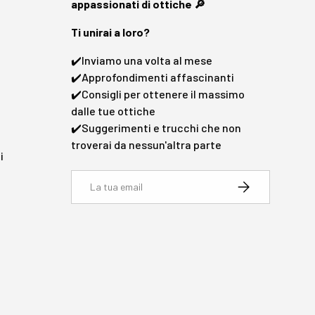
appassionati di ottiche 🔎
Ti unirai a loro?
✔️Inviamo una volta al mese
✔️Approfondimenti affascinanti
i
✔️Consigli per ottenere il massimo
dalle tue ottiche
✔️Suggerimenti e trucchi che non
troverai da nessun'altra parte
i
Email
Iscriviti