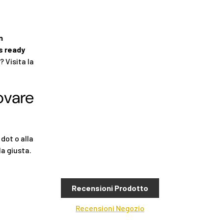
n
s ready
? Visita la
ovare
 dot o alla
la giusta.
Recensioni Prodotto
Recensioni Negozio