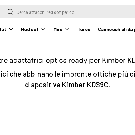
Cerca
Cerca
dot
Red dot
Mire
Cannocchiali da
Torce
tre adattatrici optics ready per Kimber 
ici che abbinano le impronte ottiche più di
diapositiva Kimber KDS9C.