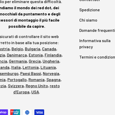
io per eliminare questa difficoltà.
ndiamo il mondo dei red dot, dei
Spedizione
nocchiali da puntamento e degli
essori di montaggio il più facile
Chi siamo
possibile da capire.
Domande frequent
icurati di controllare il sito web
Informativa sulla
retto in base alla tua posizione:
privacy
ustria
,
Belgio
,
Bulgaria
,
Canada
,
zia
,
Danimarca
,
Estonia
,
Finlandia
,
Termini e condizion
ncia
,
Germania
,
Grecia
,
Ungheria
,
rlanda
,
Italia
,
Lettonia
,
Lituania
,
ssemburgo
,
Paesi Bassi
,
Norvegia
,
nia
,
Portogallo
,
Romania
,
Spagna
,
zia
,
Svizzera
,
Regno Unito
,
resto
d'Europa
,
USA
.