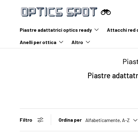
Vai al contenuto
Piastre adattatrici optics ready
Attacchi red 
Anelli per ottica
Altro
Pias
Piastre adattatr
Ordina per
Filtro
Alfabeticamente, A-Z