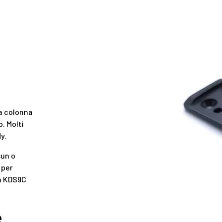
a colonna
. Molti
y.
sun o
 per
la KDS9C
e