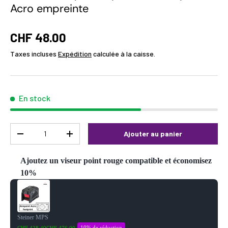
Acro empreinte
CHF 48.00
Taxes incluses
Expédition
calculée à la caisse.
En stock
Qté
Ajouter au panier
-
+
Ajoutez un viseur point rouge compatible et économisez
10%
Use the Previous and Next buttons to navigate through product reco
Steiner MPS
10% de réduction
CHF 428,40
CHF 476,00