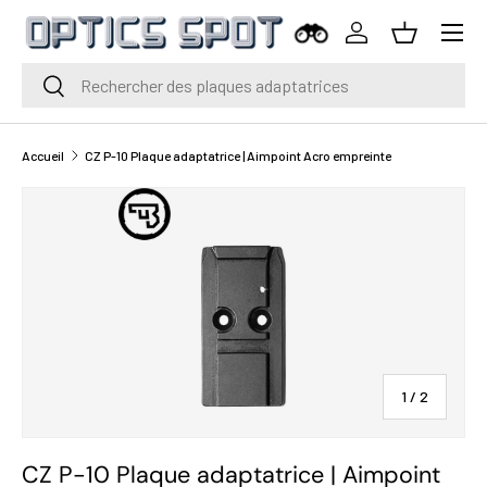
Menu
Aller au contenu
Se connecter
Panier
Rechercher
Rechercher
Accueil
CZ P-10 Plaque adaptatrice | Aimpoint Acro empreinte
de
1
/
2
CZ P-10 Plaque adaptatrice | Aimpoint