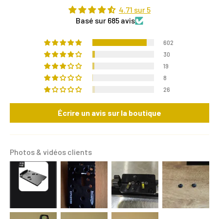
4.71 sur 5
Basé sur 685 avis
602
30
19
8
26
Écrire un avis sur la boutique
Photos & vidéos clients