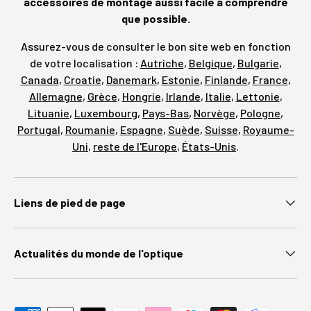
accessoires de montage aussi facile à comprendre
que possible.
Assurez-vous de consulter le bon site web en fonction
de votre localisation :
Autriche
,
Belgique
,
Bulgarie
,
Canada
,
Croatie
,
Danemark
,
Estonie
,
Finlande
,
France
,
Allemagne
,
Grèce
,
Hongrie
,
Irlande
,
Italie
,
Lettonie
,
Lituanie
,
Luxembourg
,
Pays-Bas
,
Norvège
,
Pologne
,
Portugal
,
Roumanie
,
Espagne
,
Suède
,
Suisse
,
Royaume-
Uni
,
reste de l'Europe
,
États-Unis
.
Liens de pied de page
Actualités du monde de l'optique