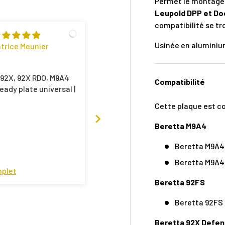
Permet le montage
Leupold DPP et Do
compatibilité se tr
F
Usinée en aluminium
trice Meunier
Filip
Toni system mounting plate
 92X, 92X RDO, M9A4
Delivered in less than 48
Compatibilité
eady plate universal |
hours since ordering.
Everything is as expected.
Cette plaque est c
Apsolute reccomendation for
the speed and easyness of
Beretta M9A4
ordering. Especially how hard
it is to find Beretta m92x
Beretta M9A4
mounts this was a breeze
Beretta M9A4 
mplet
Avis complet
Beretta 92FS
Beretta 92FS
Beretta 92X Defen