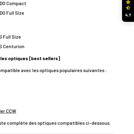
RDO Compact
DO Full Size
4.7
 Full Size
S Centurion
 les optiques [best sellers]
mpatible avec les optiques populaires suivantes :
der CCW
liste complète des optiques compatibles ci-dessous.