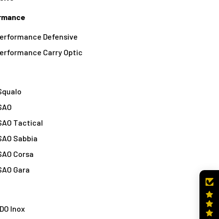
ormance
Performance Defensive
Performance Carry Optic
Squalo
 SAO
SAO Tactical
 SAO Sabbia
 SAO Corsa
 SAO Gara
DO Inox