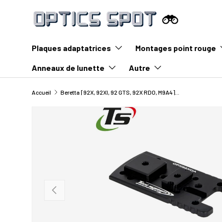
Aller au contenu
Plaques adaptatrices
Montages point rouge
Anneaux de lunette
Autre
Accueil
Beretta [92X, 92XI, 92 GTS, 92X RDO, M9A4] plaque adaptatrice | type A [RMSc, DPP, Docter empreinte]
Précédent