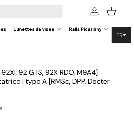
Se connecter
Panier
Lunettes de visée
Rails Picatinny
pes
FR
, 92XI, 92 GTS, 92X RDO, M9A4]
atrice | type A [RMSc, DPP, Docter
s