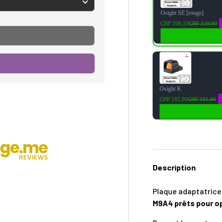
Osight SE [rouge]
CHF 206,10
CHF 229,00
Osight K
CHF 162,90
CHF 181,00
Description
Plaque adaptatric
M9A4 prêts pour o