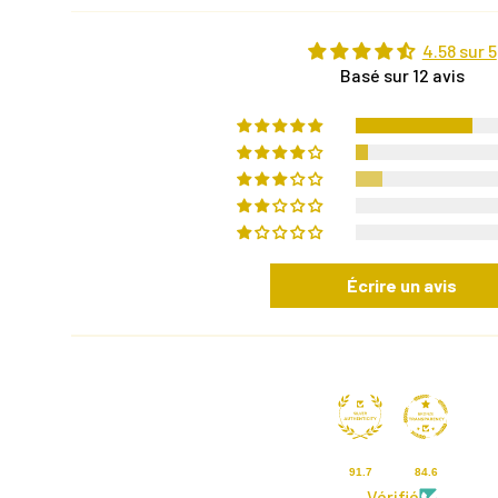
4.58 sur 5
Basé sur 12 avis
Écrire un avis
91.7
84.6
Vérifié