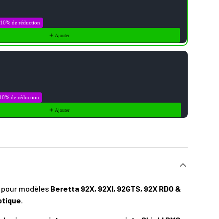
10% de réduction
Ajouter
10% de réduction
Ajouter
e pour modèles
Beretta 92X, 92XI, 92GTS, 92X RDO &
ptique
.