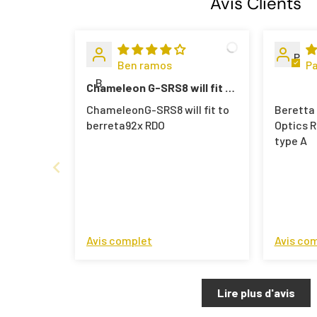
Avis Clients
P
Ben ramos
Pa
B
Chameleon G-SRS8 will fit to
berreta92x RDO
ChameleonG-SRS8 will fit to
Beretta
berreta92x RDO
Optics R
type A
Avis complet
Avis co
Lire plus d'avis