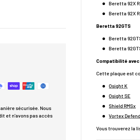
Beretta 92X 
Beretta 92X R
Beretta 92GTS
Beretta 92GTS
Beretta 92GT
Compatibilité avec
Cette plaque est co
Osight K
Osight SE
Shield RMSx
anière sécurisée. Nous
dit et n'avons pas accès
Vortex Defen
Vous trouverez la 