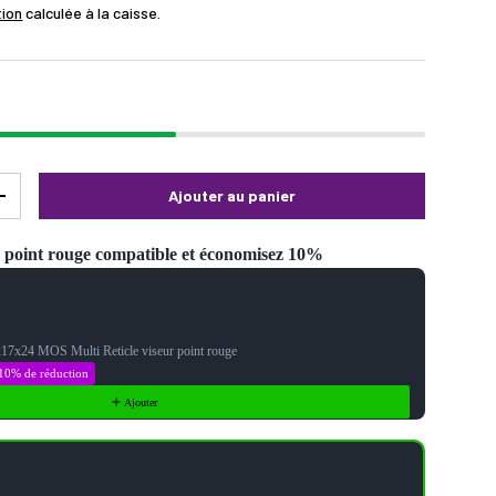
tion
calculée à la caisse.
Ajouter au panier
+
r point rouge compatible et économisez 10%
Next buttons to navigate through product recommendations, or scroll ho
x17x24 MOS Multi Reticle viseur point rouge
10% de réduction
Ajouter