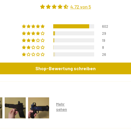
4.72 von 5
602
29
19
8
26
Shop-Bewertung schreiben