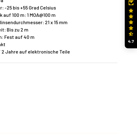
Ja
 -25 bis +55 Grad Celsius
ck auf 100 m: 1 MOA@100 m
linsendurchmesser: 21 x 15 mm
t: Bis zu 2 m
h: Fest auf 40 m
4.7
nkt
/ 2 Jahre auf elektronische Teile