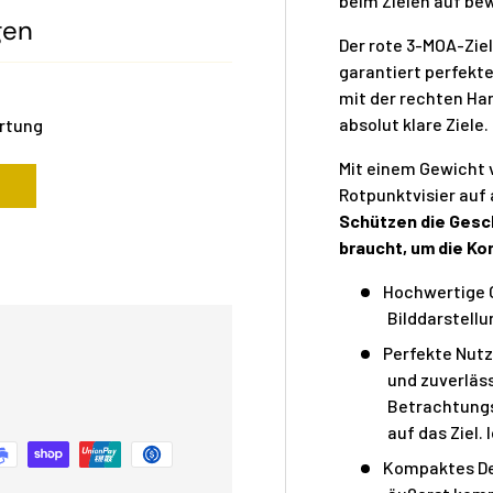
beim Zielen auf bew
gen
Der rote 3-MOA-Ziel
garantiert perfekt
mit der rechten Ha
absolut klare Ziele.
ertung
Mit einem Gewicht 
Rotpunktvisier auf
Schützen die Gesch
braucht, um die Ko
Hochwertige O
Bilddarstell
Perfekte Nutzu
und zuverläs
Betrachtungs
auf das Ziel.
Kompaktes De