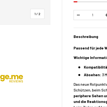
Menge
von
1
/
2
-
Beschreibung
Passend für jede 
Wichtige Informat
Kompatibilitä
Absehen:
3 M
Das neue Rotpunktvi
Schützen, beim Sch
periphere Sehen u
und die Reaktions