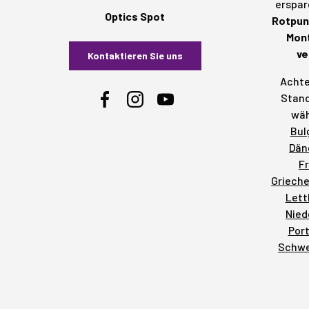
erspar
Optics Spot
Rotpunk
Mont
ve
Kontaktieren Sie uns
Achte
Stand
Facebook
Instagram
YouTube
wäh
Bul
Dän
F
Griech
Lett
Nied
Por
Schw