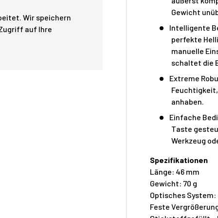
äußerst komp
Gewicht unüb
eitet. Wir speichern
Intelligente 
ugriff auf Ihre
perfekte Hell
manuelle Eins
schaltet die
Extreme Robus
Feuchtigkeit
anhaben.
Einfache Bedi
Taste gesteue
Werkzeug ode
Spezifikationen
Länge: 46 mm
Gewicht: 70 g
Optisches System:
Feste Vergrößerung