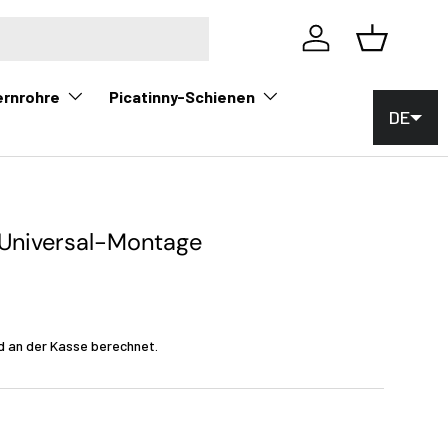
Einloggen
Korb
ernrohre
Picatinny-Schienen
DE
 Universal-Montage
0
d an der Kasse berechnet.