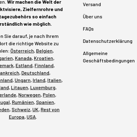
en.
Wir machen die Welt der
Versand
tvisiere, Zielfernrohre und
agezubehörs so einfach
Über uns
rständlich wie möglich.
FAQs
n Sie darauf, je nach Ihrem
Datenschutzerklärung
ort die richtige Website zu
len:
Österreich
,
Belgien
,
Allgemeine
garien
,
Kanada
,
Kroatien
,
Geschäftsbedingungen
emark
,
Estland
,
Finnland
,
rankreich
,
Deutschland
,
enland
,
Ungarn
,
Irland
,
Italien
,
land
,
Litauen
,
Luxemburg
,
erlande
,
Norwegen
,
Polen
,
tugal
,
Rumänien
,
Spanien
,
eden
,
Schweiz
,
UK
,
Rest von
Europa
,
USA
.