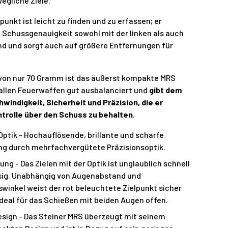
egliche Ziele.
punkt ist leicht zu finden und zu erfassen; er
e Schussgenauigkeit sowohl mit der linken als auch
nd und sorgt auch auf größere Entfernungen für
von nur 70 Gramm ist das äußerst kompakte MRS
 allen Feuerwaffen gut ausbalanciert und
gibt dem
windigkeit, Sicherheit und Präzision, die er
ntrolle über den Schuss zu behalten.
ptik - Hochauflösende, brillante und scharfe
ung durch mehrfachvergütete Präzisionsoptik.
ng - Das Zielen mit der Optik ist unglaublich schnell
sig. Unabhängig von Augenabstand und
winkel weist der rot beleuchtete Zielpunkt sicher
 Ideal für das Schießen mit beiden Augen offen.
sign - Das Steiner MRS überzeugt mit seinem