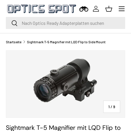
Menü
Zum Inhalt springen
Einloggen
Korb
Suche
Suche
Startseite
Sightmark T-5 Magnifier mit LQD Flip to Side Mount
von
1
/
9
Sightmark T-5 Magnifier mit LQD Flip to