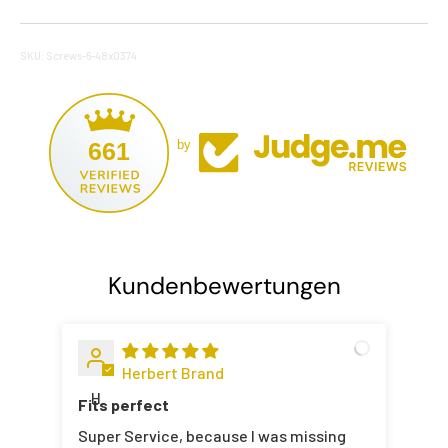
SKU: Screws-6-48x0374
661
by
Kundenbewertungen
Herbert Brand
H
Fits perfect
Super Service, because I was missing