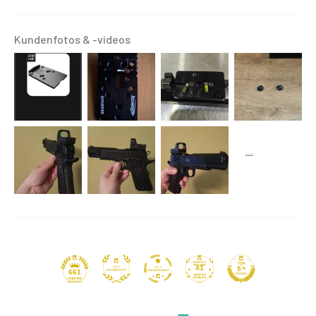
Kundenfotos & -videos
41
661