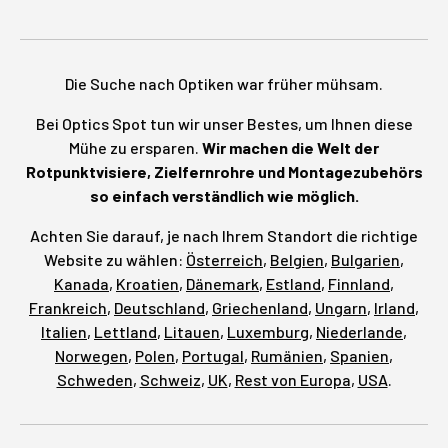
Die Suche nach Optiken war früher mühsam.
Bei Optics Spot tun wir unser Bestes, um Ihnen diese
Mühe zu ersparen.
Wir machen die Welt der
Rotpunktvisiere, Zielfernrohre und Montagezubehörs
so einfach verständlich wie möglich.
Achten Sie darauf, je nach Ihrem Standort die richtige
Website zu wählen:
Österreich
,
Belgien
,
Bulgarien
,
Kanada
,
Kroatien
,
Dänemark
,
Estland
,
Finnland
,
Frankreich
,
Deutschland
,
Griechenland
,
Ungarn
,
Irland
,
Italien
,
Lettland
,
Litauen
,
Luxemburg
,
Niederlande
,
Norwegen
,
Polen
,
Portugal
,
Rumänien
,
Spanien
,
Schweden
,
Schweiz
,
UK
,
Rest von Europa
,
USA
.