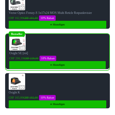
Vector Optics Frenzy-S 1x17x24 MOS Multi Reticle Rotpunktvisier
10% Rabatt
CHF 162,90
CHF 181,00
Hinzufügen
Bestseller
Osight SE [rot]
10% Rabatt
CHF 206,10
CHF 229,00
Hinzufügen
Osight K
10% Rabatt
CHF 163,80
CHF 182,00
Hinzufügen