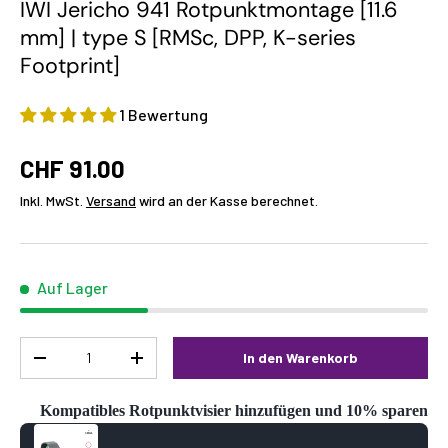
IWI Jericho 941 Rotpunktmontage [11.6
mm] | type S [RMSc, DPP, K-series
Footprint]
1 Bewertung
CHF 91.00
Inkl. MwSt.
Versand
wird an der Kasse berechnet.
Auf Lager
Menge
In den Warenkorb
-
+
Kompatibles Rotpunktvisier hinzufügen und 10% sparen
Use the Previous and Next buttons to navigate through product reco