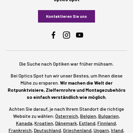
Kontaktieren Sie uns
Facebook
Instagram
YouTube
Die Suche nach Optiken war früher mühsam.
Bei Optics Spot tun wir unser Bestes, um Ihnen diese
Mühe zu ersparen.
Wir machen die Welt der
Rotpunktvisiere, Zielfernrohre und Montagezubehörs
so einfach verständlich wie möglich.
Achten Sie darauf, je nach Ihrem Standort die richtige
Website zu wählen:
Österreich
,
Belgien
,
Bulgarien
,
Kanada
,
Kroatien
,
Dänemark
,
Estland
,
Finnland
,
Frankreich
,
Deutschland
,
Griechenland
,
Ungarn
,
Irland
,