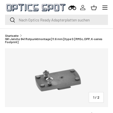
Menü
Zum Inhalt springen
Einloggen
Korb
Suche
Suche
Startseite
IWI Jericho 941 Rotpunktmontage [11.6 mm] | type S [RMSc, DPP, K-series
Footprint]
von
1
/
2