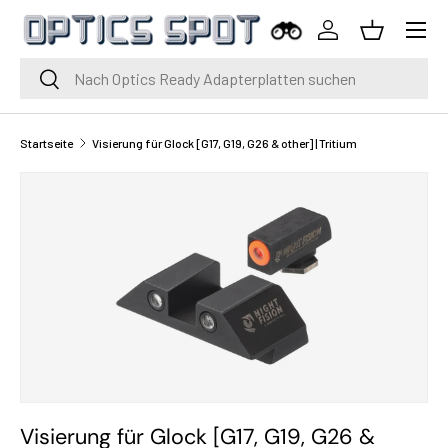
Menü
Zum Inhalt springen
Einloggen
Korb
Suche
Suche
Startseite
Visierung für Glock [G17, G19, G26 & other] | Tritium
Visierung für Glock [G17, G19, G26 &