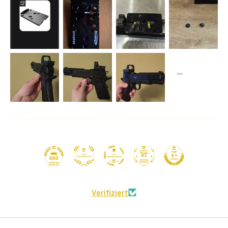
41
660
Verifiziert