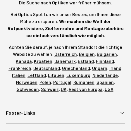
Die Suche nach Optiken war früher mühsam.
Bei Optics Spot tun wir unser Bestes, um Ihnen diese
Mühe zu ersparen.
Wir machen die Welt der
Rotpunktvisiere, Zielfernrohre und Montagezubehörs
so einfach verständlich wie möglich.
Achten Sie darauf, je nach Ihrem Standort die richtige
Website zu wählen:
Österreich
,
Belgien
,
Bulgarien
,
Kanada
,
Kroatien
,
Dänemark
,
Estland
,
Finnland
,
Frankreich
,
Deutschland
,
Griechenland
,
Ungarn
,
Irland
,
Italien
,
Lettland
,
Litauen
,
Luxemburg
,
Niederlande
,
Norwegen
,
Polen
,
Portugal
,
Rumänien
,
Spanien
,
Schweden
,
Schweiz
,
UK
,
Rest von Europa
,
USA
.
Footer-Links