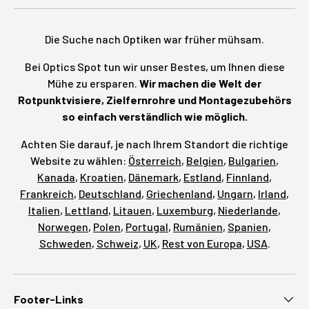
Die Suche nach Optiken war früher mühsam.
Bei Optics Spot tun wir unser Bestes, um Ihnen diese
Mühe zu ersparen.
Wir machen die Welt der
Rotpunktvisiere, Zielfernrohre und Montagezubehörs
so einfach verständlich wie möglich.
Achten Sie darauf, je nach Ihrem Standort die richtige
Website zu wählen:
Österreich
,
Belgien
,
Bulgarien
,
Kanada
,
Kroatien
,
Dänemark
,
Estland
,
Finnland
,
Frankreich
,
Deutschland
,
Griechenland
,
Ungarn
,
Irland
,
Italien
,
Lettland
,
Litauen
,
Luxemburg
,
Niederlande
,
Norwegen
,
Polen
,
Portugal
,
Rumänien
,
Spanien
,
Schweden
,
Schweiz
,
UK
,
Rest von Europa
,
USA
.
Footer-Links