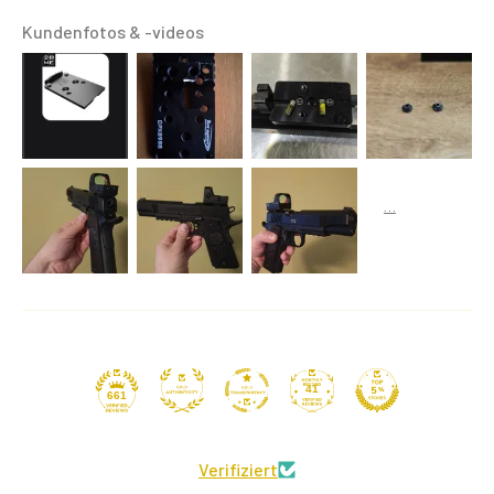
Kundenfotos & -videos
41
661
Verifiziert