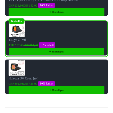
Vector Optics Frenzy 1x22x26 MOS MRS Rotpunktvisier
10% Rabatt
CHF 136,80
CHF 152,00
Hinzufügen
Bestseller
Osight C [rot]
10% Rabatt
CHF 192,60
CHF 214,00
Hinzufügen
Holosun 507 Comp [rot]
10% Rabatt
CHF 391,50
CHF 435,00
Hinzufügen