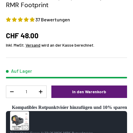
RMR Footprint
37 Bewertungen
CHF 48.00
Inkl. MwSt.
Versand
wird an der Kasse berechnet.
Auf Lager
Menge
In den Warenkorb
-
+
Kompatibles Rotpunktvisier hinzufügen und 10% sparen
Use the Previous and Next buttons to navigate through product reco