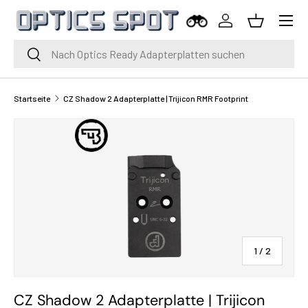
Menü
Zum Inhalt springen
Einloggen
Korb
Suche
Suche
Startseite
CZ Shadow 2 Adapterplatte | Trijicon RMR Footprint
von
1
/
2
CZ Shadow 2 Adapterplatte | Trijicon