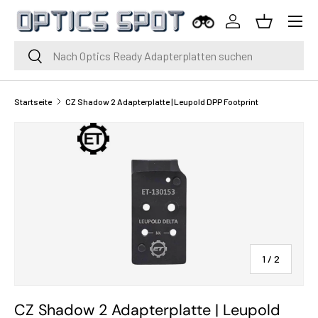
Menü
Zum Inhalt springen
Einloggen
Korb
Suche
Suche
Startseite
CZ Shadow 2 Adapterplatte | Leupold DPP Footprint
von
1
/
2
CZ Shadow 2 Adapterplatte | Leupold