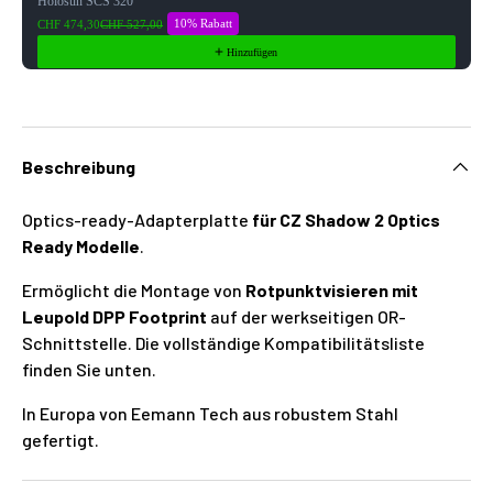
Holosun SCS 320
10% Rabatt
CHF 474,30
CHF 527,00
Hinzufügen
Beschreibung
Optics-ready-Adapterplatte
für CZ Shadow 2 Optics
Ready Modelle
.
Ermöglicht die Montage von
Rotpunktvisieren mit
Leupold DPP Footprint
auf der werkseitigen OR-
Schnittstelle. Die vollständige Kompatibilitätsliste
finden Sie unten.
In Europa von Eemann Tech aus robustem Stahl
gefertigt.