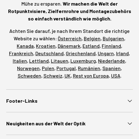
Mühe zu ersparen.
Wir machen die Welt der
Rotpunktvisiere, Zielfernrohre und Montagezubehörs
so einfach verständlich wie möglich.
Achten Sie darauf, je nach Ihrem Standort die richtige
Website zu wählen:
Österreich
,
Belgien
,
Bulgarien
,
Kanada
,
Kroatien
,
Dänemark
,
Estland
,
Finnland
,
Frankreich
,
Deutschland
,
Griechenland
,
Ungarn
,
Irland
,
Italien
,
Lettland
,
Litauen
,
Luxemburg
,
Niederlande
,
Norwegen
,
Polen
,
Portugal
,
Rumänien
,
Spanien
,
Schweden
,
Schweiz
,
UK
,
Rest von Europa
,
USA
.
Footer-Links
Neuigkeiten aus der Welt der Optik