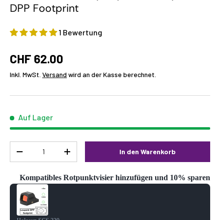
DPP Footprint
1 Bewertung
CHF 62.00
Inkl. MwSt.
Versand
wird an der Kasse berechnet.
Auf Lager
Menge
In den Warenkorb
-
+
Kompatibles Rotpunktvisier hinzufügen und 10% sparen
Use the Previous and Next buttons to navigate through product reco