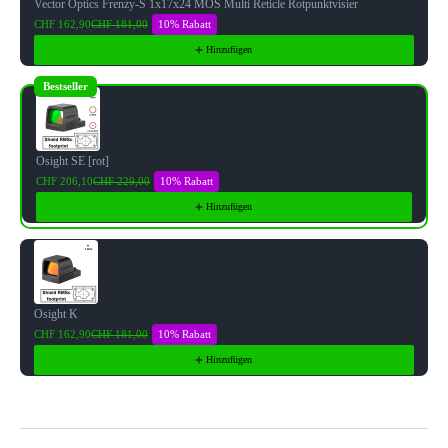
Vector Optics Frenzy-S 1x17x24 MOS Multi Reticle Rotpunktvisier
10% Rabatt
CHF 162,90
CHF 181,00
Hinzufügen
Bestseller
Osight SE [rot]
10% Rabatt
CHF 206,10
CHF 229,00
Hinzufügen
Osight K
10% Rabatt
CHF 162,90
CHF 181,00
Hinzufügen