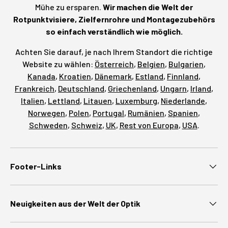
Mühe zu ersparen.
Wir machen die Welt der
Rotpunktvisiere, Zielfernrohre und Montagezubehörs
so einfach verständlich wie möglich.
Achten Sie darauf, je nach Ihrem Standort die richtige
Website zu wählen:
Österreich
,
Belgien
,
Bulgarien
,
Kanada
,
Kroatien
,
Dänemark
,
Estland
,
Finnland
,
Frankreich
,
Deutschland
,
Griechenland
,
Ungarn
,
Irland
,
Italien
,
Lettland
,
Litauen
,
Luxemburg
,
Niederlande
,
Norwegen
,
Polen
,
Portugal
,
Rumänien
,
Spanien
,
Schweden
,
Schweiz
,
UK
,
Rest von Europa
,
USA
.
Footer-Links
Neuigkeiten aus der Welt der Optik