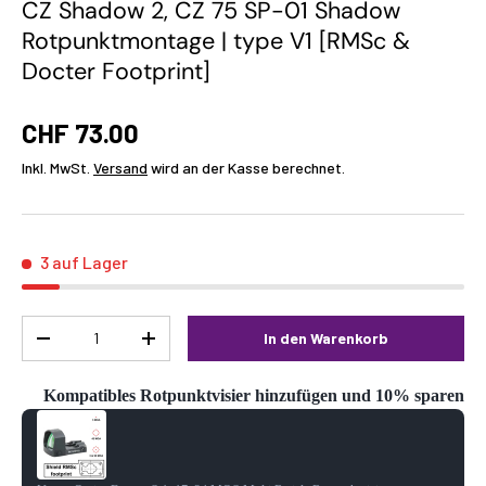
CZ Shadow 2, CZ 75 SP-01 Shadow
Rotpunktmontage | type V1 [RMSc &
Docter Footprint]
CHF 73.00
Inkl. MwSt.
Versand
wird an der Kasse berechnet.
3 auf Lager
Menge
In den Warenkorb
-
+
Kompatibles Rotpunktvisier hinzufügen und 10% sparen
Use the Previous and Next buttons to navigate through product reco