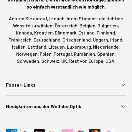
so einfach verständlich wie möglich.
Achten Sie darauf, je nach Ihrem Standort die richtige
Website zu wählen:
Österreich
,
Belgien
,
Bulgarien
,
Kanada
,
Kroatien
,
Dänemark
,
Estland
,
Finnland
,
Frankreich
,
Deutschland
,
Griechenland
,
Ungarn
,
Irland
,
Italien
,
Lettland
,
Litauen
,
Luxemburg
,
Niederlande
,
Norwegen
,
Polen
,
Portugal
,
Rumänien
,
Spanien
,
Schweden
,
Schweiz
,
UK
,
Rest von Europa
,
USA
.
Footer-Links
Neuigkeiten aus der Welt der Optik