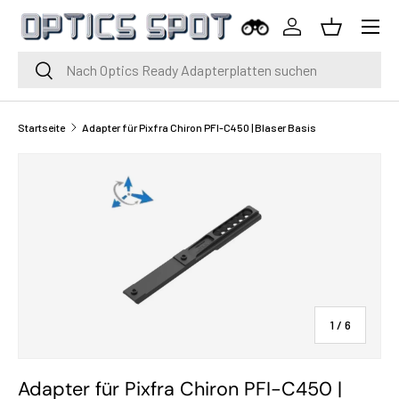
Menü
Zum Inhalt springen
Einloggen
Korb
Suche
Suche
Startseite
Adapter für Pixfra Chiron PFI-C450 | Blaser Basis
von
1
/
6
Adapter für Pixfra Chiron PFI-C450 |