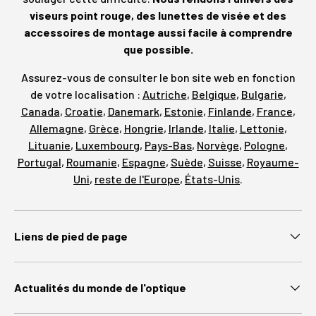
viseurs point rouge, des lunettes de visée et des
accessoires de montage aussi facile à comprendre
que possible.
Assurez-vous de consulter le bon site web en fonction
de votre localisation :
Autriche
,
Belgique
,
Bulgarie
,
Canada
,
Croatie
,
Danemark
,
Estonie
,
Finlande
,
France
,
Allemagne
,
Grèce
,
Hongrie
,
Irlande
,
Italie
,
Lettonie
,
Lituanie
,
Luxembourg
,
Pays-Bas
,
Norvège
,
Pologne
,
Portugal
,
Roumanie
,
Espagne
,
Suède
,
Suisse
,
Royaume-
Uni
,
reste de l'Europe
,
États-Unis
.
Liens de pied de page
Actualités du monde de l'optique