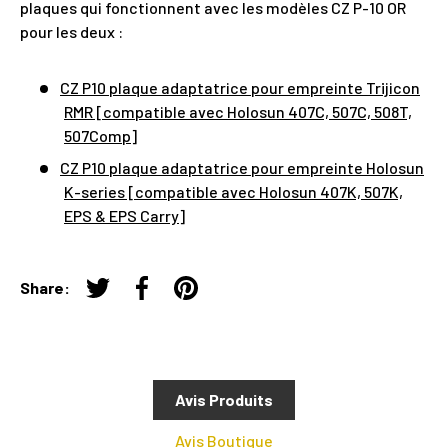
plaques qui fonctionnent avec les modèles CZ P-10 OR
pour les deux :
CZ P10 plaque adaptatrice pour empreinte Trijicon
RMR [compatible avec Holosun 407C, 507C, 508T,
507Comp]
CZ P10 plaque adaptatrice pour empreinte Holosun
K-series [compatible avec Holosun 407K, 507K,
EPS & EPS Carry]
Share:
Tweeter sur Twitter
Partager sur Facebook
Épingler sur Pinterest
Avis Produits
Avis Boutique