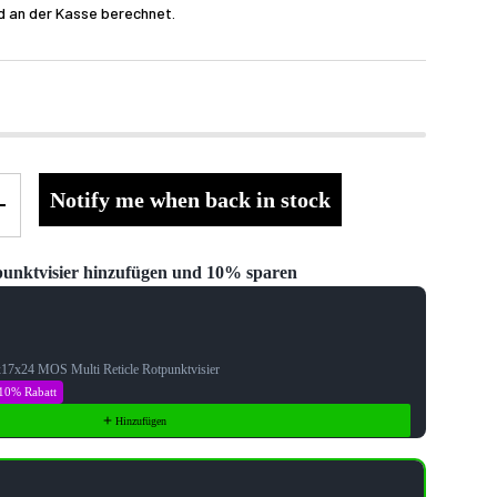
d an der Kasse berechnet.
Notify me when back in stock
+
unktvisier hinzufügen und 10% sparen
Next buttons to navigate through product recommendations, or scroll ho
x17x24 MOS Multi Reticle Rotpunktvisier
10% Rabatt
Hinzufügen