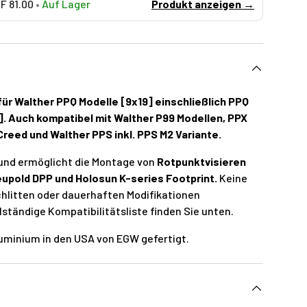
HF 81.00
•
Auf Lager
Produkt anzeigen →
für Walther PPQ Modelle [9x19] einschließlich PPQ
]. Auch kompatibel mit Walther P99 Modellen, PPX
Creed und Walther PPS inkl. PPS M2 Variante.
und ermöglicht die Montage von
Rotpunktvisieren
eupold DPP und Holosun K-series Footprint.
Keine
hlitten oder dauerhaften Modifikationen
llständige Kompatibilitätsliste finden Sie unten.
uminium in den USA von EGW gefertigt.