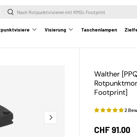
Suche
Suche
tpunktvisiere
Visierung
Zielf
Taschenlampen
Walther [PPQ
Rotpunktmont
Footprint]
2 Be
Nächste
CHF 91.00