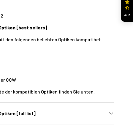
4.7
M2
Optiken [best sellers]
mit den folgenden beliebten Optiken kompatibel:
der CCW
ste der kompatiblen Optiken finden Sie unten.
ptiken [full list]