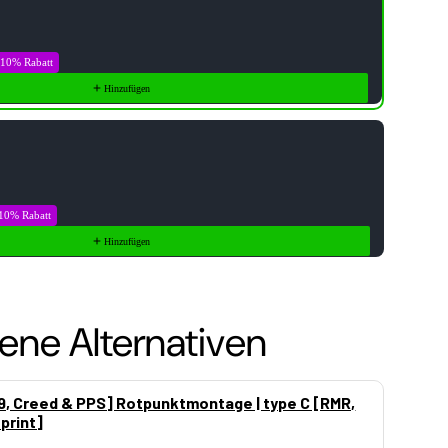
10% Rabatt
Hinzufügen
10% Rabatt
Hinzufügen
ene Alternativen
9, Creed & PPS] Rotpunktmontage | type C [RMR,
print]