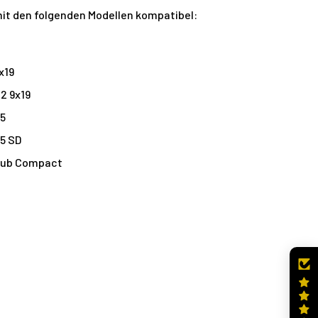
mit den folgenden Modellen kompatibel:
x19
2 9x19
45
5 SD
Sub Compact