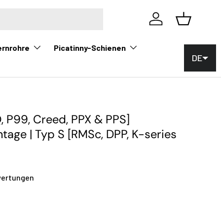
Einloggen
Korb
ernrohre
Picatinny-Schienen
DE
, P99, Creed, PPX & PPS]
age | Typ S [RMSc, DPP, K-series
wertungen