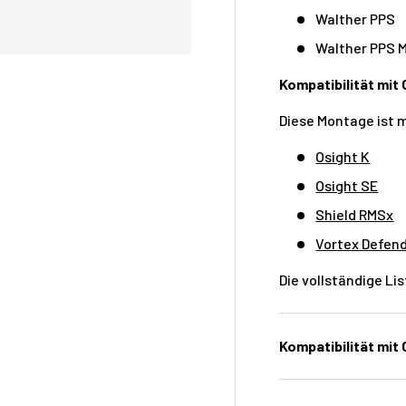
Walther PPS
Walther PPS 
Kompatibilität mit 
Diese Montage ist 
Osight K
Osight SE
Shield RMSx
Vortex Defen
Die vollständige Li
Kompatibilität mit O