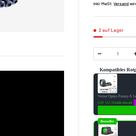
Inkl. MwSt.
Versand
wir
2 auf Lager
Menge
-
Kompatibles Rotp
Use the Previous and 
Vector Optics Frenzy-S 1
CHF 162,90
CHF 181,00
Bestseller