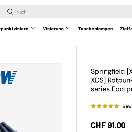
Suche
Suche
tpunktvisiere
Visierung
Zielf
Taschenlampen
Springfield 
XDS] Rotpunk
series Footpr
1 Bew
CHF 91.00