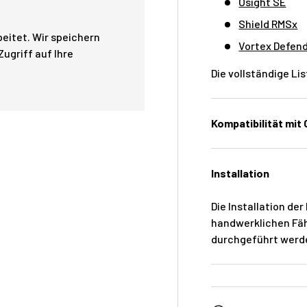
Osight SE
Shield RMSx
eitet. Wir speichern
Vortex Defen
ugriff auf Ihre
Die vollständige Li
Kompatibilität mit O
Installation
Die Installation d
handwerklichen Fäh
durchgeführt werd