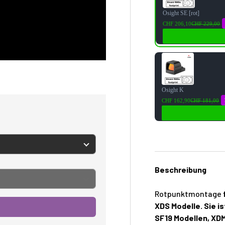
Osight SE [rot]
CHF 206,10
CHF 229,00
Osight K
CHF 162,90
CHF 181,00
Beschreibung
Rotpunktmontage
XDS Modelle
. Sie 
SF19 Modellen, XD