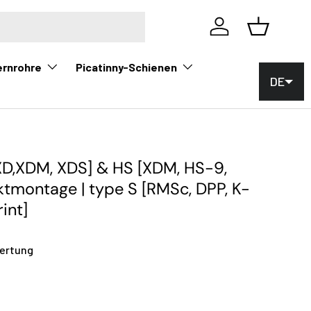
Einloggen
Korb
ernrohre
Picatinny-Schienen
DE
[XD,XDM, XDS] & HS [XDM, HS-9,
tmontage | type S [RMSc, DPP, K-
int]
ertung