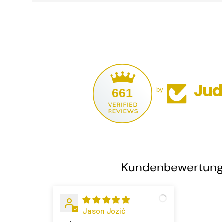
661
by
Kundenbewertun
Jason Jozić