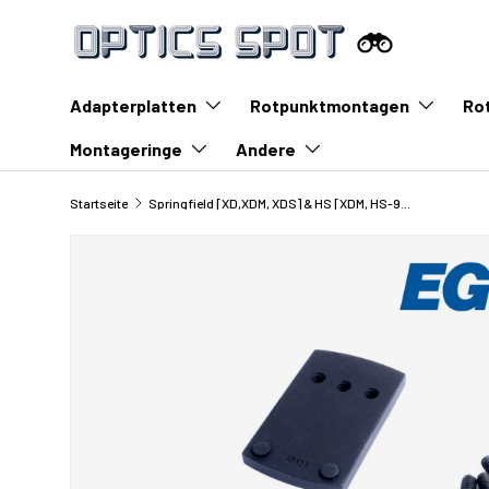
Zum Inhalt springen
Adapterplatten
Rotpunktmontagen
Ro
Montageringe
Andere
Startseite
Springfield [XD,XDM, XDS] & HS [XDM, HS-9, XDS] Rotpunktmontage | type S [RMSc, DPP, K-series Footprint]