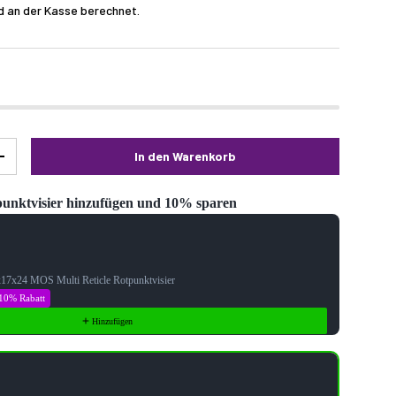
d an der Kasse berechnet.
In den Warenkorb
+
unktvisier hinzufügen und 10% sparen
Next buttons to navigate through product recommendations, or scroll ho
x17x24 MOS Multi Reticle Rotpunktvisier
10% Rabatt
Hinzufügen