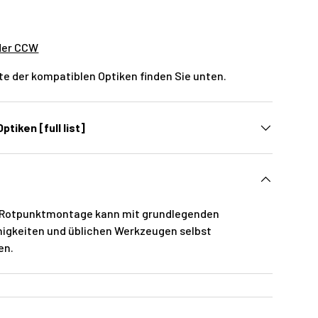
der CCW
ste der kompatiblen Optiken finden Sie unten.
ptiken [full list]
er Rotpunktmontage kann mit grundlegenden
igkeiten und üblichen Werkzeugen selbst
en.