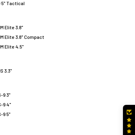
 5" Tactical
M Elite 3.8"
DM Elite 3.8" Compact
M Elite 4.5"
S 3.3"
-9 3"
-9 4"
-9 5"