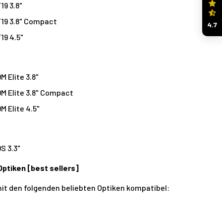
19 3.8"
F19 3.8" Compact
4.7
19 4.5"
M Elite 3.8"
M Elite 3.8" Compact
M Elite 4.5"
S 3.3"
Optiken [best sellers]
mit den folgenden beliebten Optiken kompatibel: