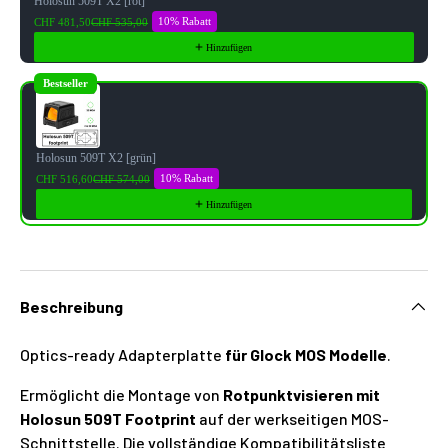
Holosun 509T X2 [rot]
10% Rabatt
CHF 481,50
CHF 535,00
Hinzufügen
Bestseller
Holosun 509T X2 [grün]
10% Rabatt
CHF 516,60
CHF 574,00
Hinzufügen
Beschreibung
Optics-ready Adapterplatte
für Glock MOS Modelle
.
Ermöglicht die Montage von
Rotpunktvisieren mit
Holosun 509T Footprint
auf der werkseitigen MOS-
Schnittstelle. Die vollständige Kompatibilitätsliste