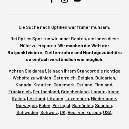
Facebook
Instagram
YouTube
Die Suche nach Optiken war früher mühsam.
Bei Optics Spot tun wir unser Bestes, um Ihnen diese
Mühe zu ersparen.
Wir machen die Welt der
Rotpunktvisiere, Zielfernrohre und Montagezubehörs
so einfach verständlich wie möglich.
Achten Sie darauf, je nach Ihrem Standort die richtige
Website zu wählen:
Österreich
,
Belgien
,
Bulgarien
,
Kanada
,
Kroatien
,
Dänemark
,
Estland
,
Finnland
,
Frankreich
,
Deutschland
,
Griechenland
,
Ungarn
,
Irland
,
Italien
,
Lettland
,
Litauen
,
Luxemburg
,
Niederlande
,
Norwegen
,
Polen
,
Portugal
,
Rumänien
,
Spanien
,
Schweden
,
Schweiz
,
UK
,
Rest von Europa
,
USA
.