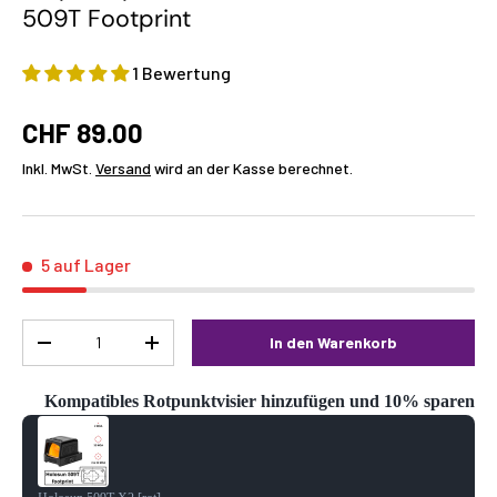
509T Footprint
1 Bewertung
CHF 89.00
Inkl. MwSt.
Versand
wird an der Kasse berechnet.
5 auf Lager
Menge
In den Warenkorb
-
+
Kompatibles Rotpunktvisier hinzufügen und 10% sparen
Use the Previous and Next buttons to navigate through product reco