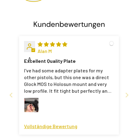
Kundenbewertungen
Alan M
A
Excellent Quality Plate
I've had some adapter plates for my
other pistols, but this one was a direct
Glock MOS to Holosun mount and very
low profile. It fit tight but perfectly and
the machining is clean. Very pleased
with this purchase.
Vollständige Bewertung