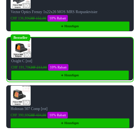
Vector Optics Frenzy 1x22x26 MOS MRS Rotpunktvisier
10% Rabatt
CHF 136,80
CHF 152,00
Hinzufügen
Bestseller
Osight C [rot]
10% Rabatt
CHF 191,70
CHF 213,00
Hinzufügen
Holosun 507 Comp [rot]
10% Rabatt
CHF 390,60
CHF 434,00
Hinzufügen