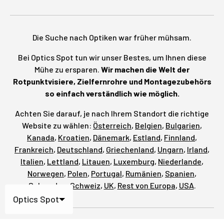
Die Suche nach Optiken war früher mühsam.
Bei Optics Spot tun wir unser Bestes, um Ihnen diese
Mühe zu ersparen.
Wir machen die Welt der
Rotpunktvisiere, Zielfernrohre und Montagezubehörs
so einfach verständlich wie möglich.
Achten Sie darauf, je nach Ihrem Standort die richtige
Website zu wählen:
Österreich
,
Belgien
,
Bulgarien
,
Kanada
,
Kroatien
,
Dänemark
,
Estland
,
Finnland
,
Frankreich
,
Deutschland
,
Griechenland
,
Ungarn
,
Irland
,
Italien
,
Lettland
,
Litauen
,
Luxemburg
,
Niederlande
,
Norwegen
,
Polen
,
Portugal
,
Rumänien
,
Spanien
,
Schweden
,
Schweiz
,
UK
,
Rest von Europa
,
USA
.
Optics Spot