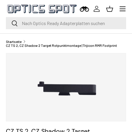
Menü
Zum Inhalt springen
Einloggen
Korb
Suche
Suche
Startseite
CZ TS 2, CZ Shadow 2 Target Rotpunktmontage | Trijicon RMR Footprint
CZ TS 2, CZ Shadow 2 Target