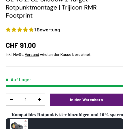
Rotpunktmontage | Trijicon RMR
Footprint
1 Bewertung
CHF 91.00
Inkl. MwSt.
Versand
wird an der Kasse berechnet.
Auf Lager
Menge
In den Warenkorb
-
+
Kompatibles Rotpunktvisier hinzufügen und 10% sparen
Use the Previous and Next buttons to navigate through product reco