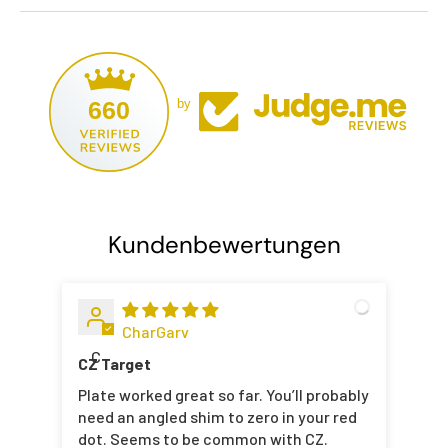
660
by
Kundenbewertungen
CharGarv
C
CZ Target
Plate worked great so far. You’ll probably
need an angled shim to zero in your red
dot. Seems to be common with CZ.