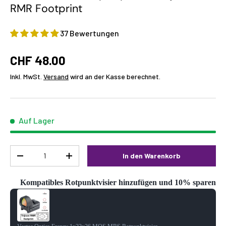
RMR Footprint
37 Bewertungen
CHF 48.00
Inkl. MwSt.
Versand
wird an der Kasse berechnet.
Auf Lager
Menge
In den Warenkorb
-
+
Kompatibles Rotpunktvisier hinzufügen und 10% sparen
Use the Previous and Next buttons to navigate through product reco