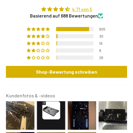
4.71 von 5
Basierend auf 688 Bewertungen
605
30
19
8
26
Shop-Bewertung schreiben
Kundenfotos & -videos