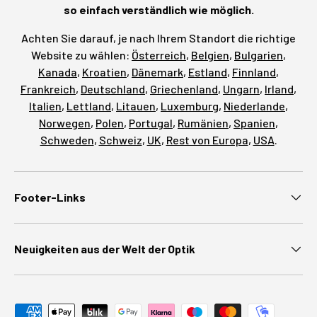
so einfach verständlich wie möglich.
Achten Sie darauf, je nach Ihrem Standort die richtige
Website zu wählen:
Österreich
,
Belgien
,
Bulgarien
,
Kanada
,
Kroatien
,
Dänemark
,
Estland
,
Finnland
,
Frankreich
,
Deutschland
,
Griechenland
,
Ungarn
,
Irland
,
Italien
,
Lettland
,
Litauen
,
Luxemburg
,
Niederlande
,
Norwegen
,
Polen
,
Portugal
,
Rumänien
,
Spanien
,
Schweden
,
Schweiz
,
UK
,
Rest von Europa
,
USA
.
Footer-Links
Neuigkeiten aus der Welt der Optik
Zahlungsmethoden akzeptiert