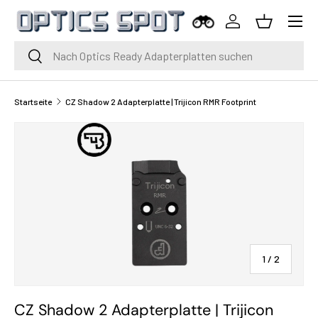
Menü
Zum Inhalt springen
Einloggen
Korb
Suche
Suche
Startseite
CZ Shadow 2 Adapterplatte | Trijicon RMR Footprint
von
1
/
2
CZ Shadow 2 Adapterplatte | Trijicon