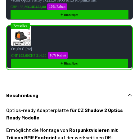
Vector Optics Frenzy 1x22x26 MOS MRS Rotpunktvisier
10% Rabatt
CHF 136,80
CHF 152,00
Hinzufügen
Bestseller
Osight C [rot]
10% Rabatt
CHF 192,60
CHF 214,00
Hinzufügen
Beschreibung
Optics-ready Adapterplatte
für CZ Shadow 2 Optics
Ready Modelle
.
Ermöglicht die Montage von
Rotpunktvisieren mit
Trijicon RMR Footprint
auf der werkseitigen OR-