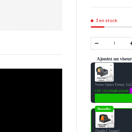
3 en stock
Qté
-
Ajoutez un viseu
Use the Previous and 
Vector Optics Frenzy 1x
CHF 136,80
CHF 152,00
Bestseller
Osight C [rouge]