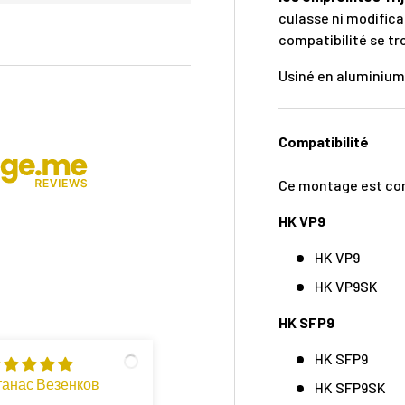
culasse ni modific
compatibilité se tr
Usiné en aluminium 
Compatibilité
Ce montage est com
HK VP9
HK VP9
HK VP9SK
HK SFP9
HK SFP9
танас Везенков
HK SFP9SK