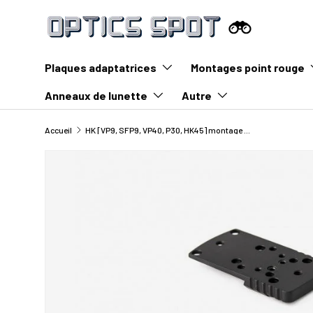
Aller au contenu
Plaques adaptatrices
Montages point rouge
Anneaux de lunette
Autre
Accueil
HK [VP9, SFP9, VP40, P30, HK45] montage point rouge | type B [RMR & RTS empreinte]