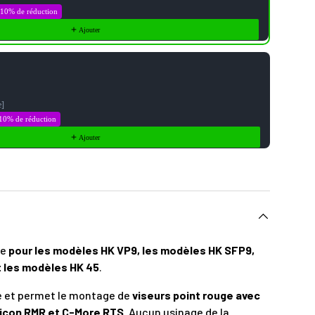
10% de réduction
Ajouter
e]
10% de réduction
Ajouter
ge
pour les modèles HK VP9, les modèles HK SFP9,
t les modèles HK 45
.
e et permet le montage de
viseurs point rouge avec
jicon RMR et C-More RTS.
Aucun usinage de la