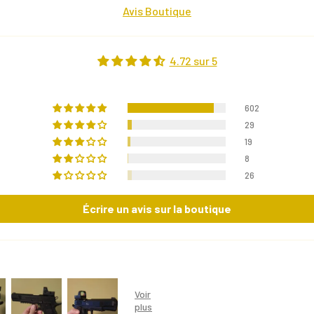
Avis Boutique
4.72 sur 5
602
29
19
8
26
Écrire un avis sur la boutique