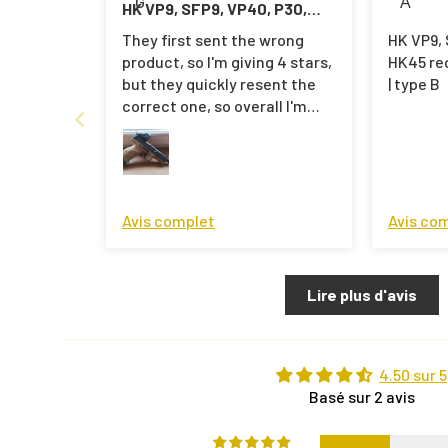
G
А
HK VP9, SFP9, VP40, P30,
HK45 red dot mount
They first sent the wrong
HK VP9, 
universal | type B
product, so I'm giving 4 stars,
HK45 re
but they quickly resent the
| type B
correct one, so overall I'm
satisfied!
Avis complet
Avis co
Lire plus d'avis
4.50 sur 5
Basé sur 2 avis