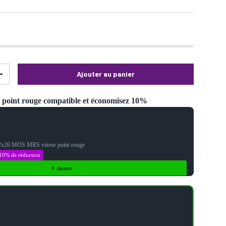
Ajouter au panier
+
r point rouge compatible et économisez 10%
Next buttons to navigate through product recommendations, or scroll ho
22x26 MOS MRS viseur point rouge
10% de réduction
Ajouter