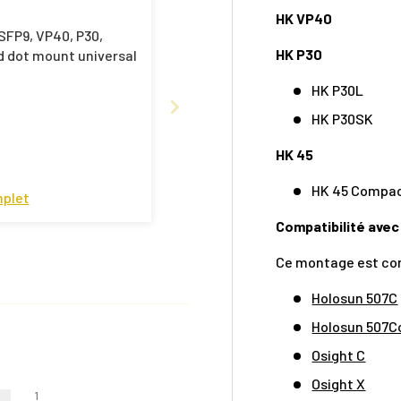
HK VP40
SFP9, VP40, P30,
HK P30
d dot mount universal
HK P30L
HK P30SK
HK 45
HK 45 Compa
mplet
Compatibilité avec
Ce montage est com
Holosun 507C
Holosun 507
Osight C
Osight X
1