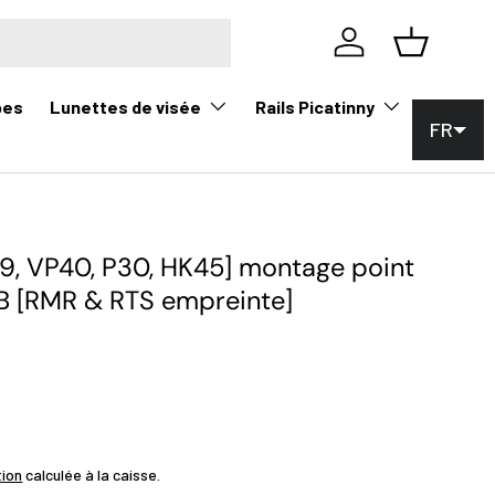
Se connecter
Panier
Lunettes de visée
Rails Picatinny
pes
FR
9, VP40, P30, HK45] montage point
 B [RMR & RTS empreinte]
s
tion
calculée à la caisse.