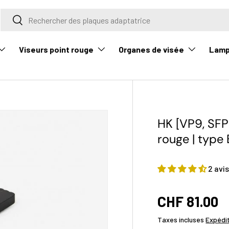
Rechercher
Rechercher
Viseurs point rouge
Organes de visée
Lam
HK [VP9, SFP
rouge | type
2 avi
CHF 81.00
Taxes incluses
Expédi