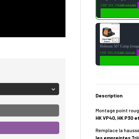
CHF 191,70
CHF 213,00
Holosun 507 Comp [roug
CHF 390,60
CHF 434,00
Description
Montage point rou
HK VP40, HK P30 e
Remplace la hauss
les empreintes Tri