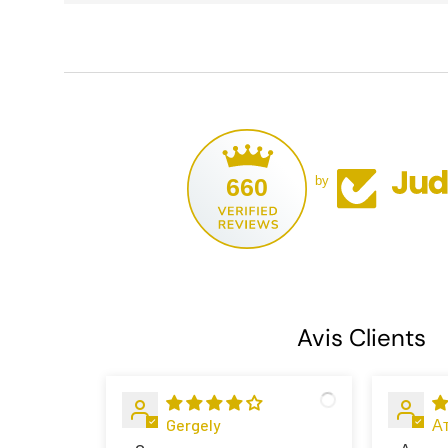
660
by
Avis Clients
Gergely
А