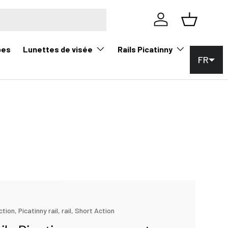
Se connecter
Panier
Lunettes de visée
Rails Picatinny
pes
FR
ction,
Picatinny rail,
rail,
Short Action