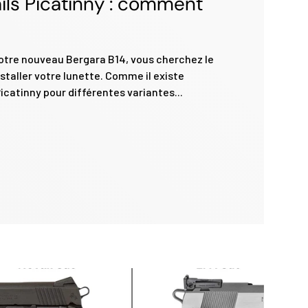
ails Picatinny : comment
votre nouveau Bergara B14, vous cherchez le
nstaller votre lunette. Comme il existe
Picatinny pour différentes variantes...
nny : comment choisir le bon