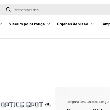
Rechercher
Rechercher
Viseurs point rouge
Organes de visée
Lam
Bergara B14,
Caliber,
Long A