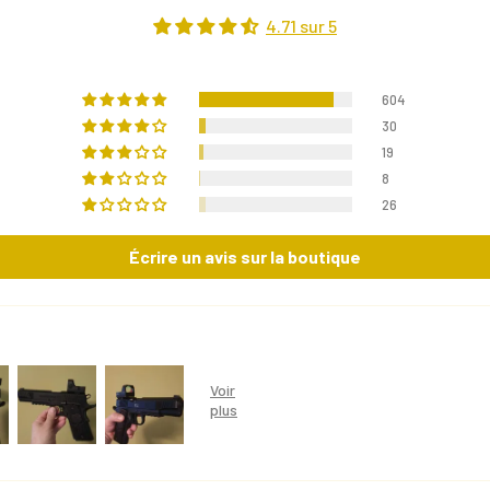
4.71 sur 5
604
30
19
8
26
Écrire un avis sur la boutique